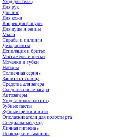
Уход для тела
Для рук
Для ног
Для кожи
Коррекция фигуры
Для душа и ванны
Мыло
Скрабы и пилинги
Дезодоранты
Депиляция и бритье
Массажёры и щётки
Мочалки и губки
Наборы
Солнечная серия
Защита от солнца
Средства для загара
Средства после загара
Автозагары
Уход за полостью рта
Зубные пасты
Зубные щётки и нити
Ополаскиватели для полости рта
Специальный уход
Личная гигиена
Прокладки и тампоны