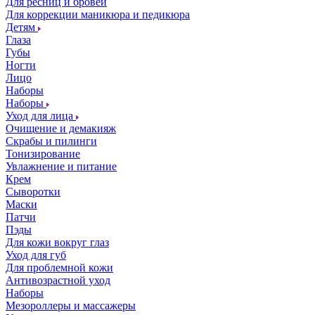
Для ресниц и бровей
Для коррекции маникюра и педикюра
Детям
Глаза
Губы
Ногти
Лицо
Наборы
Наборы
Уход для лица
Очищение и демакияж
Скрабы и пилинги
Тонизирование
Увлажнение и питание
Крем
Сыворотки
Маски
Патчи
Пэды
Для кожи вокруг глаз
Уход для губ
Для проблемной кожи
Антивозрастной уход
Наборы
Мезороллеры и массажеры