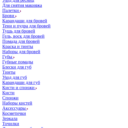
Уход для ресниц
Для снятия макияжа
Палетки
Брови
Карандаши для бровей
Тени и пудра для бровей
Тушь для бровей
Гель, воск для бровей
Помада для бровей
Краска и тинты
Наборы для бровей
Губы
Губные помады
Блески для губ
Тинты
Уход для губ
Карандаши для губ
Кисти и спонжи
Кисти
Спонжи
Наборы кистей
Аксессуары
Косметички
Зеркала
Точилки