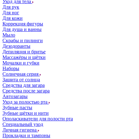
Уход для тела
Для рук
Для ног
Для кожи
Коррекция фигуры
Для душа и ванны
Мыло
Скрабы и пилинги
Дезодоранты
Депиляция и бритье
Массажёры и щётки
Мочалки и губки
Наборы
Солнечная серия
Защита от солнца
Средства для загара
Средства после загара
Автозагары
Уход за полостью рта
Зубные пасты
Зубные щётки и нити
Ополаскиватели для полости рта
Специальный уход
Личная гигиена
Прокладки и тампоны