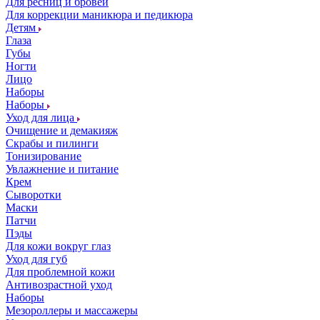
Для ресниц и бровей
Для коррекции маникюра и педикюра
Детям
Глаза
Губы
Ногти
Лицо
Наборы
Наборы
Уход для лица
Очищение и демакияж
Скрабы и пилинги
Тонизирование
Увлажнение и питание
Крем
Сыворотки
Маски
Патчи
Пэды
Для кожи вокруг глаз
Уход для губ
Для проблемной кожи
Антивозрастной уход
Наборы
Мезороллеры и массажеры