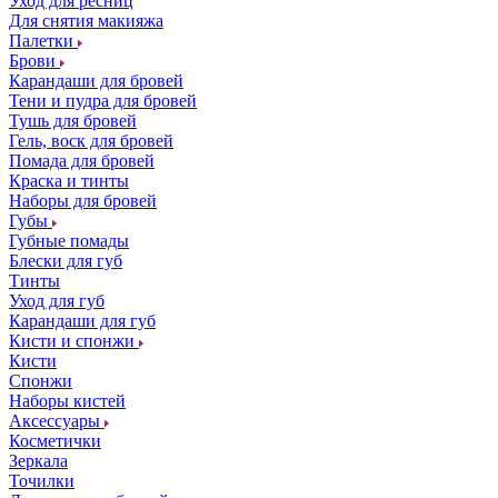
Уход для ресниц
Для снятия макияжа
Палетки
Брови
Карандаши для бровей
Тени и пудра для бровей
Тушь для бровей
Гель, воск для бровей
Помада для бровей
Краска и тинты
Наборы для бровей
Губы
Губные помады
Блески для губ
Тинты
Уход для губ
Карандаши для губ
Кисти и спонжи
Кисти
Спонжи
Наборы кистей
Аксессуары
Косметички
Зеркала
Точилки