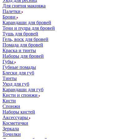
Уход для ресниц
Для снятия макияжа
Палетки
Брови
Карандаши для бровей
Тени и пудра для бровей
Тушь для бровей
Гель, воск для бровей
Помада для бровей
Краска и тинты
Наборы для бровей
Губы
Губные помады
Блески для губ
Тинты
Уход для губ
Карандаши для губ
Кисти и спонжи
Кисти
Спонжи
Наборы кистей
Аксессуары
Косметички
Зеркала
Точилки