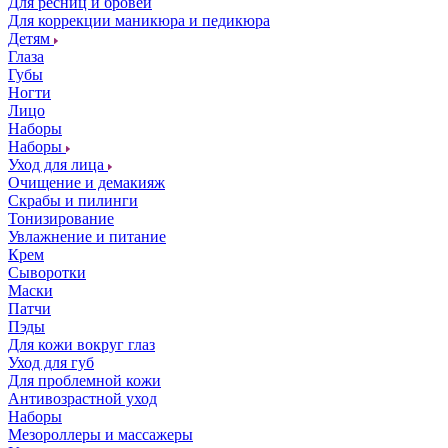
Для ресниц и бровей
Для коррекции маникюра и педикюра
Детям
Глаза
Губы
Ногти
Лицо
Наборы
Наборы
Уход для лица
Очищение и демакияж
Скрабы и пилинги
Тонизирование
Увлажнение и питание
Крем
Сыворотки
Маски
Патчи
Пэды
Для кожи вокруг глаз
Уход для губ
Для проблемной кожи
Антивозрастной уход
Наборы
Мезороллеры и массажеры