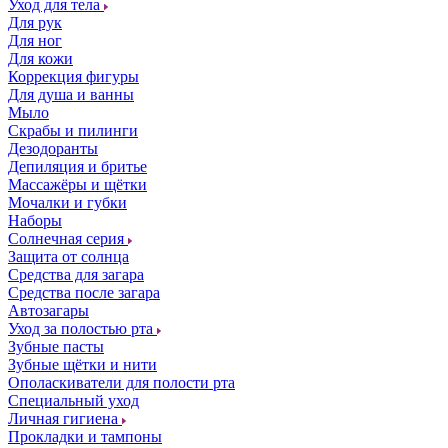
Уход для тела
Для рук
Для ног
Для кожи
Коррекция фигуры
Для душа и ванны
Мыло
Скрабы и пилинги
Дезодоранты
Депиляция и бритье
Массажёры и щётки
Мочалки и губки
Наборы
Солнечная серия
Защита от солнца
Средства для загара
Средства после загара
Автозагары
Уход за полостью рта
Зубные пасты
Зубные щётки и нити
Ополаскиватели для полости рта
Специальный уход
Личная гигиена
Прокладки и тампоны