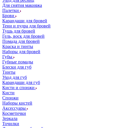
Уход для ресниц
Для снятия макияжа
Палетки
Брови
Карандаши для бровей
Тени и пудра для бровей
Тушь для бровей
Гель, воск для бровей
Помада для бровей
Краска и тинты
Наборы для бровей
Губы
Губные помады
Блески для губ
Тинты
Уход для губ
Карандаши для губ
Кисти и спонжи
Кисти
Спонжи
Наборы кистей
Аксессуары
Косметички
Зеркала
Точилки