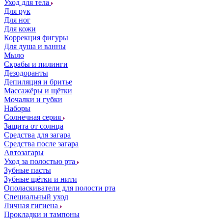
Уход для тела
Для рук
Для ног
Для кожи
Коррекция фигуры
Для душа и ванны
Мыло
Скрабы и пилинги
Дезодоранты
Депиляция и бритье
Массажёры и щётки
Мочалки и губки
Наборы
Солнечная серия
Защита от солнца
Средства для загара
Средства после загара
Автозагары
Уход за полостью рта
Зубные пасты
Зубные щётки и нити
Ополаскиватели для полости рта
Специальный уход
Личная гигиена
Прокладки и тампоны