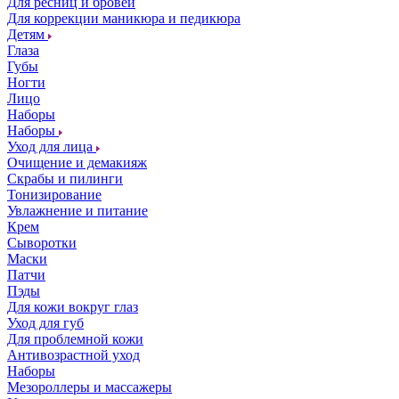
Для ресниц и бровей
Для коррекции маникюра и педикюра
Детям
Глаза
Губы
Ногти
Лицо
Наборы
Наборы
Уход для лица
Очищение и демакияж
Скрабы и пилинги
Тонизирование
Увлажнение и питание
Крем
Сыворотки
Маски
Патчи
Пэды
Для кожи вокруг глаз
Уход для губ
Для проблемной кожи
Антивозрастной уход
Наборы
Мезороллеры и массажеры