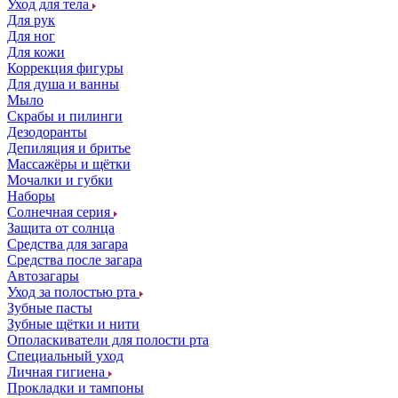
Уход для тела
Для рук
Для ног
Для кожи
Коррекция фигуры
Для душа и ванны
Мыло
Скрабы и пилинги
Дезодоранты
Депиляция и бритье
Массажёры и щётки
Мочалки и губки
Наборы
Солнечная серия
Защита от солнца
Средства для загара
Средства после загара
Автозагары
Уход за полостью рта
Зубные пасты
Зубные щётки и нити
Ополаскиватели для полости рта
Специальный уход
Личная гигиена
Прокладки и тампоны