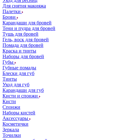
Уход для ресниц
Для снятия макияжа
Палетки
Брови
Карандаши для бровей
Тени и пудра для бровей
Тушь для бровей
Гель, воск для бровей
Помада для бровей
Краска и тинты
Наборы для бровей
Губы
Губные помады
Блески для губ
Тинты
Уход для губ
Карандаши для губ
Кисти и спонжи
Кисти
Спонжи
Наборы кистей
Аксессуары
Косметички
Зеркала
Точилки