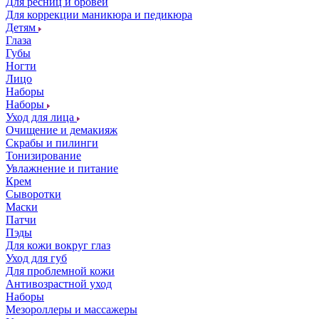
Для ресниц и бровей
Для коррекции маникюра и педикюра
Детям
Глаза
Губы
Ногти
Лицо
Наборы
Наборы
Уход для лица
Очищение и демакияж
Скрабы и пилинги
Тонизирование
Увлажнение и питание
Крем
Сыворотки
Маски
Патчи
Пэды
Для кожи вокруг глаз
Уход для губ
Для проблемной кожи
Антивозрастной уход
Наборы
Мезороллеры и массажеры