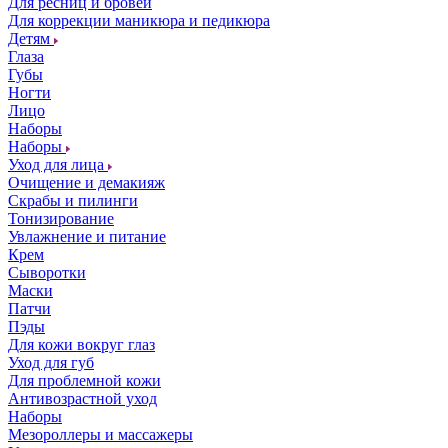
Для ресниц и бровей
Для коррекции маникюра и педикюра
Детям
Глаза
Губы
Ногти
Лицо
Наборы
Наборы
Уход для лица
Очищение и демакияж
Скрабы и пилинги
Тонизирование
Увлажнение и питание
Крем
Сыворотки
Маски
Патчи
Пэды
Для кожи вокруг глаз
Уход для губ
Для проблемной кожи
Антивозрастной уход
Наборы
Мезороллеры и массажеры