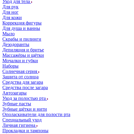
Уход для тела
Для рук
Для ног
Для кожи
Коррекция фигуры
Для душа и ванны
Мыло
Скрабы и пилинги
Дезодоранты
Депиляция и бритье
Массажёры и щётки
Мочалки и губки
Наборы
Солнечная серия
Защита от солнца
Средства для загара
Средства после загара
Автозагары
Уход за полостью рта
Зубные пасты
Зубные щётки и нити
Ополаскиватели для полости рта
Специальный уход
Личная гигиена
Прокладки и тампоны