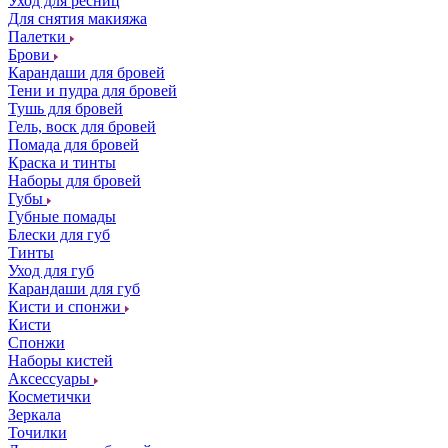
Уход для ресниц
Для снятия макияжа
Палетки
Брови
Карандаши для бровей
Тени и пудра для бровей
Тушь для бровей
Гель, воск для бровей
Помада для бровей
Краска и тинты
Наборы для бровей
Губы
Губные помады
Блески для губ
Тинты
Уход для губ
Карандаши для губ
Кисти и спонжи
Кисти
Спонжи
Наборы кистей
Аксессуары
Косметички
Зеркала
Точилки