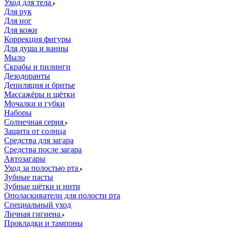
Уход для тела
Для рук
Для ног
Для кожи
Коррекция фигуры
Для душа и ванны
Мыло
Скрабы и пилинги
Дезодоранты
Депиляция и бритье
Массажёры и щётки
Мочалки и губки
Наборы
Солнечная серия
Защита от солнца
Средства для загара
Средства после загара
Автозагары
Уход за полостью рта
Зубные пасты
Зубные щётки и нити
Ополаскиватели для полости рта
Специальный уход
Личная гигиена
Прокладки и тампоны