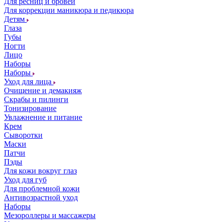
Для ресниц и бровей
Для коррекции маникюра и педикюра
Детям
Глаза
Губы
Ногти
Лицо
Наборы
Наборы
Уход для лица
Очищение и демакияж
Скрабы и пилинги
Тонизирование
Увлажнение и питание
Крем
Сыворотки
Маски
Патчи
Пэды
Для кожи вокруг глаз
Уход для губ
Для проблемной кожи
Антивозрастной уход
Наборы
Мезороллеры и массажеры