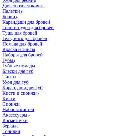
Уход для ресниц
Для снятия макияжа
Палетки
Брови
Карандаши для бровей
Тени и пудра для бровей
Тушь для бровей
Гель, воск для бровей
Помада для бровей
Краска и тинты
Наборы для бровей
Губы
Губные помады
Блески для губ
Тинты
Уход для губ
Карандаши для губ
Кисти и спонжи
Кисти
Спонжи
Наборы кистей
Аксессуары
Косметички
Зеркала
Точилки