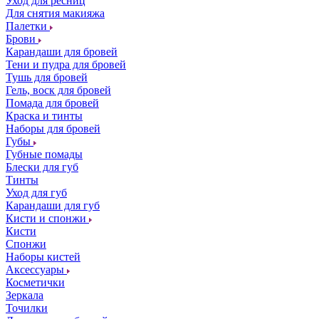
Уход для ресниц
Для снятия макияжа
Палетки
Брови
Карандаши для бровей
Тени и пудра для бровей
Тушь для бровей
Гель, воск для бровей
Помада для бровей
Краска и тинты
Наборы для бровей
Губы
Губные помады
Блески для губ
Тинты
Уход для губ
Карандаши для губ
Кисти и спонжи
Кисти
Спонжи
Наборы кистей
Аксессуары
Косметички
Зеркала
Точилки