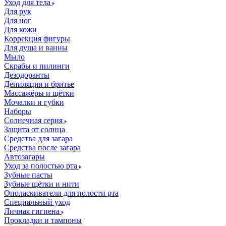
Уход для тела
Для рук
Для ног
Для кожи
Коррекция фигуры
Для душа и ванны
Мыло
Скрабы и пилинги
Дезодоранты
Депиляция и бритье
Массажёры и щётки
Мочалки и губки
Наборы
Солнечная серия
Защита от солнца
Средства для загара
Средства после загара
Автозагары
Уход за полостью рта
Зубные пасты
Зубные щётки и нити
Ополаскиватели для полости рта
Специальный уход
Личная гигиена
Прокладки и тампоны