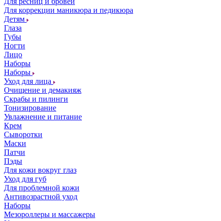
Для ресниц и бровей
Для коррекции маникюра и педикюра
Детям
Глаза
Губы
Ногти
Лицо
Наборы
Наборы
Уход для лица
Очищение и демакияж
Скрабы и пилинги
Тонизирование
Увлажнение и питание
Крем
Сыворотки
Маски
Патчи
Пэды
Для кожи вокруг глаз
Уход для губ
Для проблемной кожи
Антивозрастной уход
Наборы
Мезороллеры и массажеры