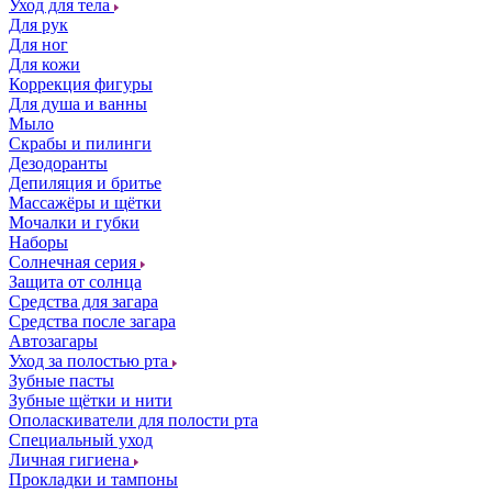
Уход для тела
Для рук
Для ног
Для кожи
Коррекция фигуры
Для душа и ванны
Мыло
Скрабы и пилинги
Дезодоранты
Депиляция и бритье
Массажёры и щётки
Мочалки и губки
Наборы
Солнечная серия
Защита от солнца
Средства для загара
Средства после загара
Автозагары
Уход за полостью рта
Зубные пасты
Зубные щётки и нити
Ополаскиватели для полости рта
Специальный уход
Личная гигиена
Прокладки и тампоны