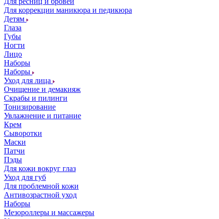
Для ресниц и бровей
Для коррекции маникюра и педикюра
Детям
Глаза
Губы
Ногти
Лицо
Наборы
Наборы
Уход для лица
Очищение и демакияж
Скрабы и пилинги
Тонизирование
Увлажнение и питание
Крем
Сыворотки
Маски
Патчи
Пэды
Для кожи вокруг глаз
Уход для губ
Для проблемной кожи
Антивозрастной уход
Наборы
Мезороллеры и массажеры