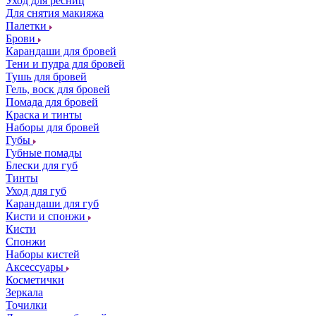
Уход для ресниц
Для снятия макияжа
Палетки
Брови
Карандаши для бровей
Тени и пудра для бровей
Тушь для бровей
Гель, воск для бровей
Помада для бровей
Краска и тинты
Наборы для бровей
Губы
Губные помады
Блески для губ
Тинты
Уход для губ
Карандаши для губ
Кисти и спонжи
Кисти
Спонжи
Наборы кистей
Аксессуары
Косметички
Зеркала
Точилки