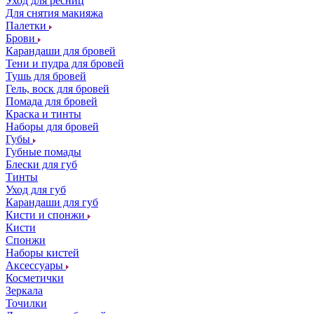
Уход для ресниц
Для снятия макияжа
Палетки
Брови
Карандаши для бровей
Тени и пудра для бровей
Тушь для бровей
Гель, воск для бровей
Помада для бровей
Краска и тинты
Наборы для бровей
Губы
Губные помады
Блески для губ
Тинты
Уход для губ
Карандаши для губ
Кисти и спонжи
Кисти
Спонжи
Наборы кистей
Аксессуары
Косметички
Зеркала
Точилки