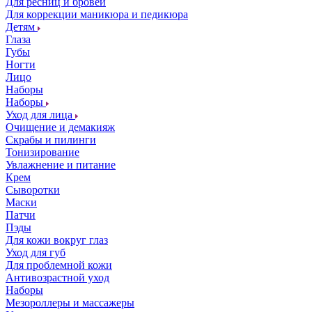
Для ресниц и бровей
Для коррекции маникюра и педикюра
Детям
Глаза
Губы
Ногти
Лицо
Наборы
Наборы
Уход для лица
Очищение и демакияж
Скрабы и пилинги
Тонизирование
Увлажнение и питание
Крем
Сыворотки
Маски
Патчи
Пэды
Для кожи вокруг глаз
Уход для губ
Для проблемной кожи
Антивозрастной уход
Наборы
Мезороллеры и массажеры