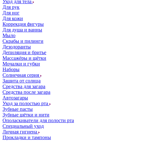
Уход для тела
Для рук
Для ног
Для кожи
Коррекция фигуры
Для душа и ванны
Мыло
Скрабы и пилинги
Дезодоранты
Депиляция и бритье
Массажёры и щётки
Мочалки и губки
Наборы
Солнечная серия
Защита от солнца
Средства для загара
Средства после загара
Автозагары
Уход за полостью рта
Зубные пасты
Зубные щётки и нити
Ополаскиватели для полости рта
Специальный уход
Личная гигиена
Прокладки и тампоны