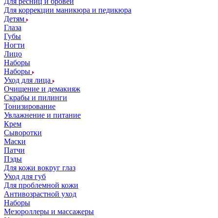
Для ресниц и бровей
Для коррекции маникюра и педикюра
Детям
Глаза
Губы
Ногти
Лицо
Наборы
Наборы
Уход для лица
Очищение и демакияж
Скрабы и пилинги
Тонизирование
Увлажнение и питание
Крем
Сыворотки
Маски
Патчи
Пэды
Для кожи вокруг глаз
Уход для губ
Для проблемной кожи
Антивозрастной уход
Наборы
Мезороллеры и массажеры