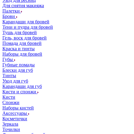
Уход для ресниц
Для снятия макияжа
Палетки
Брови
Карандаши для бровей
Тени и пудра для бровей
Тушь для бровей
Гель, воск для бровей
Помада для бровей
Краска и тинты
Наборы для бровей
Губы
Губные помады
Блески для губ
Тинты
Уход для губ
Карандаши для губ
Кисти и спонжи
Кисти
Спонжи
Наборы кистей
Аксессуары
Косметички
Зеркала
Точилки