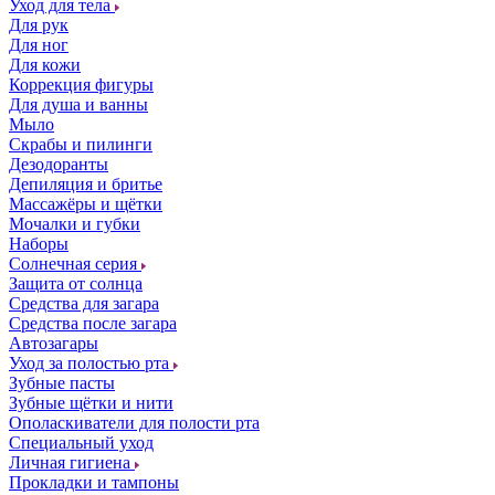
Уход для тела
Для рук
Для ног
Для кожи
Коррекция фигуры
Для душа и ванны
Мыло
Скрабы и пилинги
Дезодоранты
Депиляция и бритье
Массажёры и щётки
Мочалки и губки
Наборы
Солнечная серия
Защита от солнца
Средства для загара
Средства после загара
Автозагары
Уход за полостью рта
Зубные пасты
Зубные щётки и нити
Ополаскиватели для полости рта
Специальный уход
Личная гигиена
Прокладки и тампоны