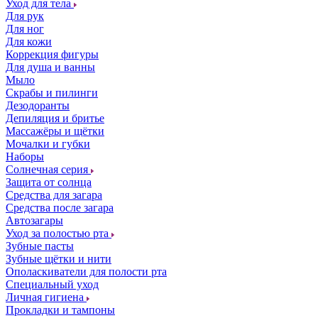
Уход для тела
Для рук
Для ног
Для кожи
Коррекция фигуры
Для душа и ванны
Мыло
Скрабы и пилинги
Дезодоранты
Депиляция и бритье
Массажёры и щётки
Мочалки и губки
Наборы
Солнечная серия
Защита от солнца
Средства для загара
Средства после загара
Автозагары
Уход за полостью рта
Зубные пасты
Зубные щётки и нити
Ополаскиватели для полости рта
Специальный уход
Личная гигиена
Прокладки и тампоны