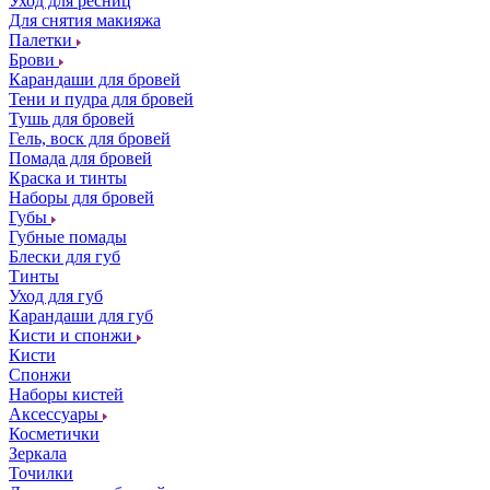
Уход для ресниц
Для снятия макияжа
Палетки
Брови
Карандаши для бровей
Тени и пудра для бровей
Тушь для бровей
Гель, воск для бровей
Помада для бровей
Краска и тинты
Наборы для бровей
Губы
Губные помады
Блески для губ
Тинты
Уход для губ
Карандаши для губ
Кисти и спонжи
Кисти
Спонжи
Наборы кистей
Аксессуары
Косметички
Зеркала
Точилки