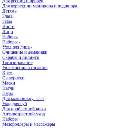
Для ресниц и бровей
Для коррекции маникюра и педикюра
Детям
Глаза
Губы
Ногти
Лицо
Наборы
Наборы
Уход для лица
Очищение и демакияж
Скрабы и пилинги
Тонизирование
Увлажнение и питание
Крем
Сыворотки
Маски
Патчи
Пэды
Для кожи вокруг глаз
Уход для губ
Для проблемной кожи
Антивозрастной уход
Наборы
Мезороллеры и массажеры