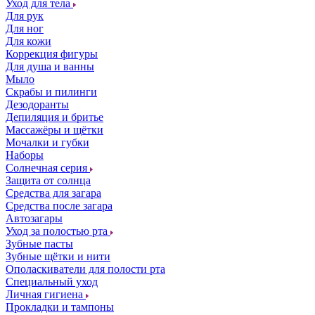
Уход для тела
Для рук
Для ног
Для кожи
Коррекция фигуры
Для душа и ванны
Мыло
Скрабы и пилинги
Дезодоранты
Депиляция и бритье
Массажёры и щётки
Мочалки и губки
Наборы
Солнечная серия
Защита от солнца
Средства для загара
Средства после загара
Автозагары
Уход за полостью рта
Зубные пасты
Зубные щётки и нити
Ополаскиватели для полости рта
Специальный уход
Личная гигиена
Прокладки и тампоны