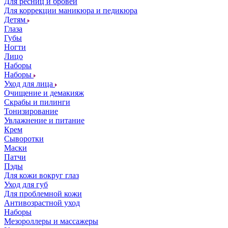
Для ресниц и бровей
Для коррекции маникюра и педикюра
Детям
Глаза
Губы
Ногти
Лицо
Наборы
Наборы
Уход для лица
Очищение и демакияж
Скрабы и пилинги
Тонизирование
Увлажнение и питание
Крем
Сыворотки
Маски
Патчи
Пэды
Для кожи вокруг глаз
Уход для губ
Для проблемной кожи
Антивозрастной уход
Наборы
Мезороллеры и массажеры