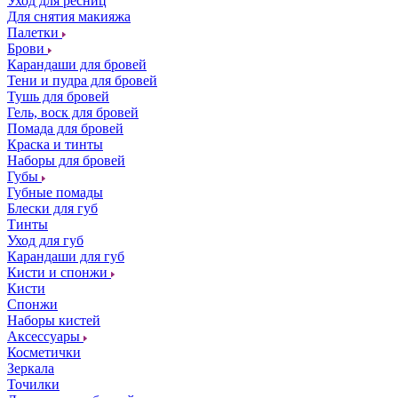
Уход для ресниц
Для снятия макияжа
Палетки
Брови
Карандаши для бровей
Тени и пудра для бровей
Тушь для бровей
Гель, воск для бровей
Помада для бровей
Краска и тинты
Наборы для бровей
Губы
Губные помады
Блески для губ
Тинты
Уход для губ
Карандаши для губ
Кисти и спонжи
Кисти
Спонжи
Наборы кистей
Аксессуары
Косметички
Зеркала
Точилки