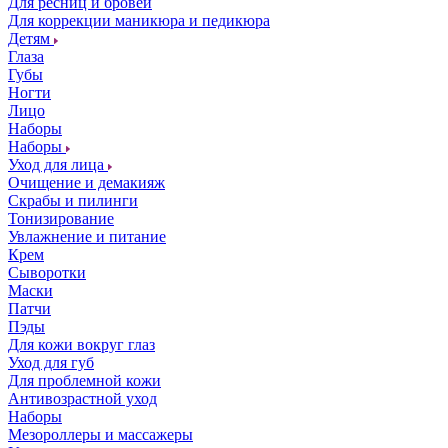
Для ресниц и бровей
Для коррекции маникюра и педикюра
Детям
Глаза
Губы
Ногти
Лицо
Наборы
Наборы
Уход для лица
Очищение и демакияж
Скрабы и пилинги
Тонизирование
Увлажнение и питание
Крем
Сыворотки
Маски
Патчи
Пэды
Для кожи вокруг глаз
Уход для губ
Для проблемной кожи
Антивозрастной уход
Наборы
Мезороллеры и массажеры