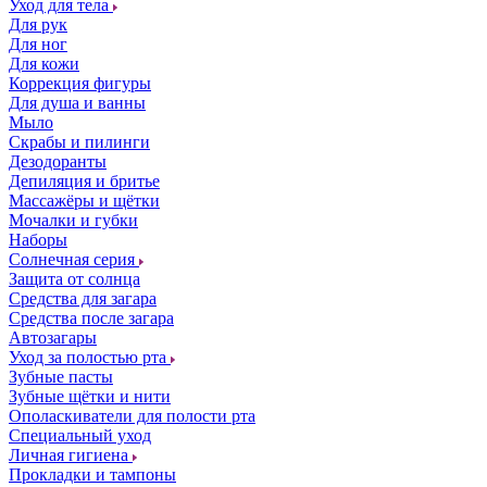
Уход для тела
Для рук
Для ног
Для кожи
Коррекция фигуры
Для душа и ванны
Мыло
Скрабы и пилинги
Дезодоранты
Депиляция и бритье
Массажёры и щётки
Мочалки и губки
Наборы
Солнечная серия
Защита от солнца
Средства для загара
Средства после загара
Автозагары
Уход за полостью рта
Зубные пасты
Зубные щётки и нити
Ополаскиватели для полости рта
Специальный уход
Личная гигиена
Прокладки и тампоны