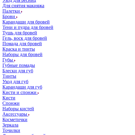
Уход для ресниц
Для снятия макияжа
Палетки
Брови
Карандаши для бровей
Тени и пудра для бровей
Тушь для бровей
Гель, воск для бровей
Помада для бровей
Краска и тинты
Наборы для бровей
Губы
Губные помады
Блески для губ
Тинты
Уход для губ
Карандаши для губ
Кисти и спонжи
Кисти
Спонжи
Наборы кистей
Аксессуары
Косметички
Зеркала
Точилки