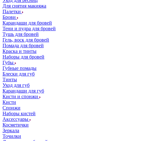
Уход для ресниц
Для снятия макияжа
Палетки
Брови
Карандаши для бровей
Тени и пудра для бровей
Тушь для бровей
Гель, воск для бровей
Помада для бровей
Краска и тинты
Наборы для бровей
Губы
Губные помады
Блески для губ
Тинты
Уход для губ
Карандаши для губ
Кисти и спонжи
Кисти
Спонжи
Наборы кистей
Аксессуары
Косметички
Зеркала
Точилки