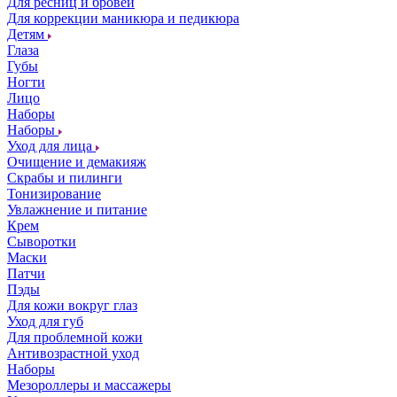
Для ресниц и бровей
Для коррекции маникюра и педикюра
Детям
Глаза
Губы
Ногти
Лицо
Наборы
Наборы
Уход для лица
Очищение и демакияж
Скрабы и пилинги
Тонизирование
Увлажнение и питание
Крем
Сыворотки
Маски
Патчи
Пэды
Для кожи вокруг глаз
Уход для губ
Для проблемной кожи
Антивозрастной уход
Наборы
Мезороллеры и массажеры