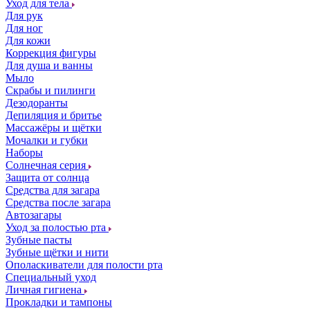
Уход для тела
Для рук
Для ног
Для кожи
Коррекция фигуры
Для душа и ванны
Мыло
Скрабы и пилинги
Дезодоранты
Депиляция и бритье
Массажёры и щётки
Мочалки и губки
Наборы
Солнечная серия
Защита от солнца
Средства для загара
Средства после загара
Автозагары
Уход за полостью рта
Зубные пасты
Зубные щётки и нити
Ополаскиватели для полости рта
Специальный уход
Личная гигиена
Прокладки и тампоны