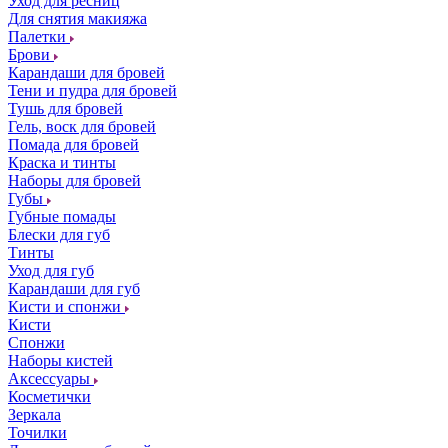
Уход для ресниц
Для снятия макияжа
Палетки
Брови
Карандаши для бровей
Тени и пудра для бровей
Тушь для бровей
Гель, воск для бровей
Помада для бровей
Краска и тинты
Наборы для бровей
Губы
Губные помады
Блески для губ
Тинты
Уход для губ
Карандаши для губ
Кисти и спонжи
Кисти
Спонжи
Наборы кистей
Аксессуары
Косметички
Зеркала
Точилки