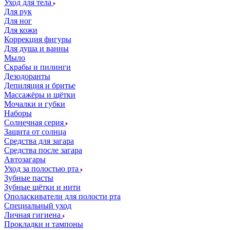
Уход для тела
Для рук
Для ног
Для кожи
Коррекция фигуры
Для душа и ванны
Мыло
Скрабы и пилинги
Дезодоранты
Депиляция и бритье
Массажёры и щётки
Мочалки и губки
Наборы
Солнечная серия
Защита от солнца
Средства для загара
Средства после загара
Автозагары
Уход за полостью рта
Зубные пасты
Зубные щётки и нити
Ополаскиватели для полости рта
Специальный уход
Личная гигиена
Прокладки и тампоны