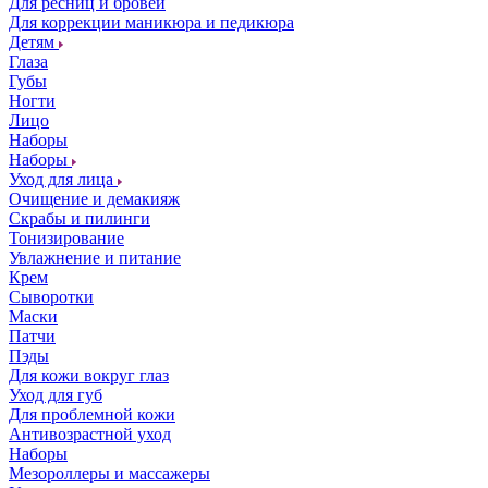
Для ресниц и бровей
Для коррекции маникюра и педикюра
Детям
Глаза
Губы
Ногти
Лицо
Наборы
Наборы
Уход для лица
Очищение и демакияж
Скрабы и пилинги
Тонизирование
Увлажнение и питание
Крем
Сыворотки
Маски
Патчи
Пэды
Для кожи вокруг глаз
Уход для губ
Для проблемной кожи
Антивозрастной уход
Наборы
Мезороллеры и массажеры