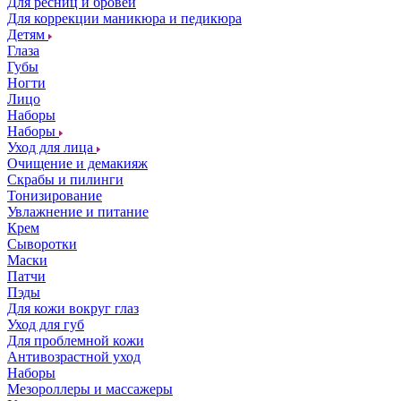
Для ресниц и бровей
Для коррекции маникюра и педикюра
Детям
Глаза
Губы
Ногти
Лицо
Наборы
Наборы
Уход для лица
Очищение и демакияж
Скрабы и пилинги
Тонизирование
Увлажнение и питание
Крем
Сыворотки
Маски
Патчи
Пэды
Для кожи вокруг глаз
Уход для губ
Для проблемной кожи
Антивозрастной уход
Наборы
Мезороллеры и массажеры