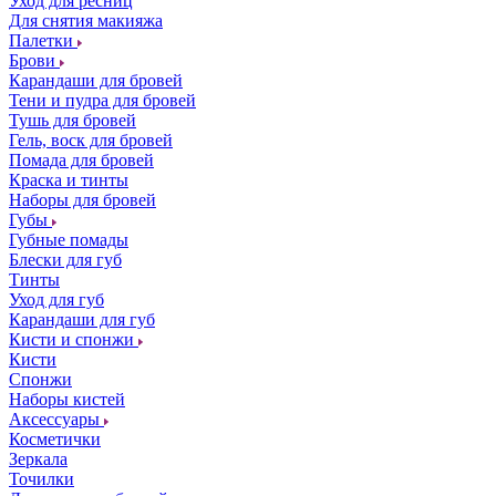
Уход для ресниц
Для снятия макияжа
Палетки
Брови
Карандаши для бровей
Тени и пудра для бровей
Тушь для бровей
Гель, воск для бровей
Помада для бровей
Краска и тинты
Наборы для бровей
Губы
Губные помады
Блески для губ
Тинты
Уход для губ
Карандаши для губ
Кисти и спонжи
Кисти
Спонжи
Наборы кистей
Аксессуары
Косметички
Зеркала
Точилки