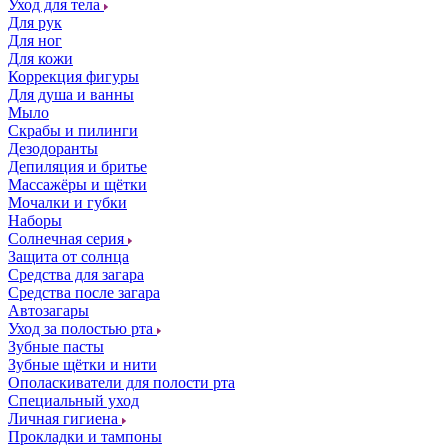
Уход для тела
Для рук
Для ног
Для кожи
Коррекция фигуры
Для душа и ванны
Мыло
Скрабы и пилинги
Дезодоранты
Депиляция и бритье
Массажёры и щётки
Мочалки и губки
Наборы
Солнечная серия
Защита от солнца
Средства для загара
Средства после загара
Автозагары
Уход за полостью рта
Зубные пасты
Зубные щётки и нити
Ополаскиватели для полости рта
Специальный уход
Личная гигиена
Прокладки и тампоны