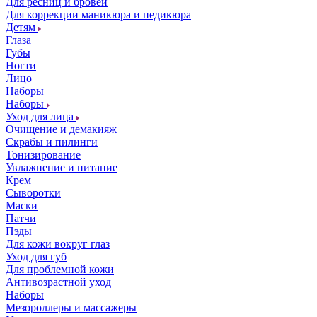
Для ресниц и бровей
Для коррекции маникюра и педикюра
Детям
Глаза
Губы
Ногти
Лицо
Наборы
Наборы
Уход для лица
Очищение и демакияж
Скрабы и пилинги
Тонизирование
Увлажнение и питание
Крем
Сыворотки
Маски
Патчи
Пэды
Для кожи вокруг глаз
Уход для губ
Для проблемной кожи
Антивозрастной уход
Наборы
Мезороллеры и массажеры