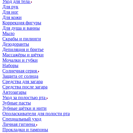
Уход для тела
Для рук
Для ног
Для кожи
Коррекция фигуры
Для душа и ванны
Мыло
Скрабы и пилинги
Дезодоранты
Депиляция и бритье
Массажёры и щётки
Мочалки и губки
Наборы
Солнечная серия
Защита от солнца
Средства для загара
Средства после загара
Автозагары
Уход за полостью рта
Зубные пасты
Зубные щётки и нити
Ополаскиватели для полости рта
Специальный уход
Личная гигиена
Прокладки и тампоны