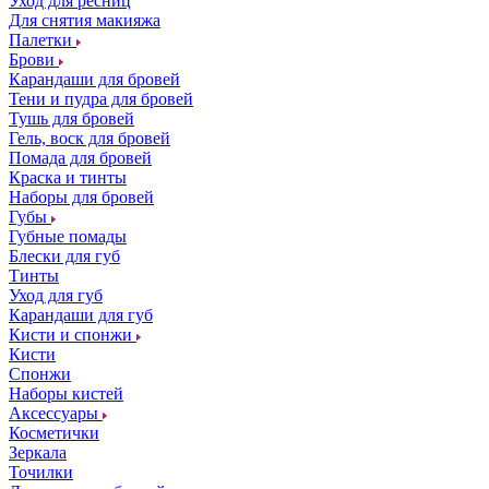
Уход для ресниц
Для снятия макияжа
Палетки
Брови
Карандаши для бровей
Тени и пудра для бровей
Тушь для бровей
Гель, воск для бровей
Помада для бровей
Краска и тинты
Наборы для бровей
Губы
Губные помады
Блески для губ
Тинты
Уход для губ
Карандаши для губ
Кисти и спонжи
Кисти
Спонжи
Наборы кистей
Аксессуары
Косметички
Зеркала
Точилки