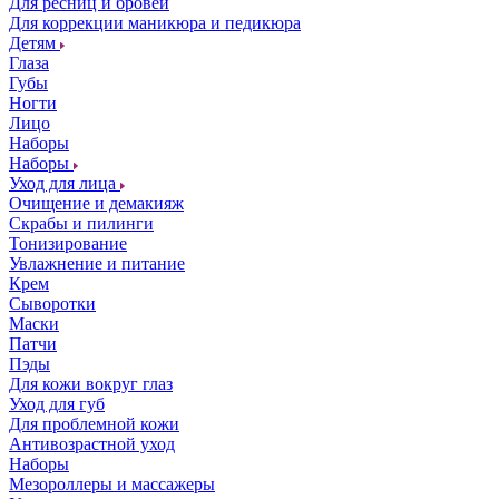
Для ресниц и бровей
Для коррекции маникюра и педикюра
Детям
Глаза
Губы
Ногти
Лицо
Наборы
Наборы
Уход для лица
Очищение и демакияж
Скрабы и пилинги
Тонизирование
Увлажнение и питание
Крем
Сыворотки
Маски
Патчи
Пэды
Для кожи вокруг глаз
Уход для губ
Для проблемной кожи
Антивозрастной уход
Наборы
Мезороллеры и массажеры