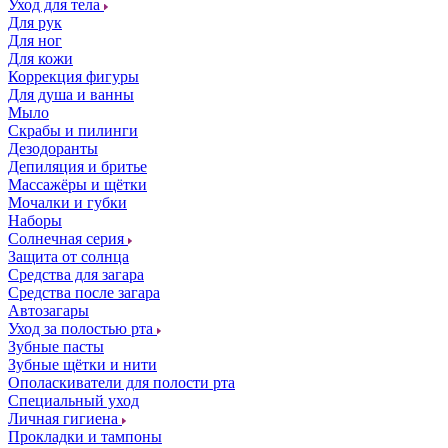
Уход для тела
Для рук
Для ног
Для кожи
Коррекция фигуры
Для душа и ванны
Мыло
Скрабы и пилинги
Дезодоранты
Депиляция и бритье
Массажёры и щётки
Мочалки и губки
Наборы
Солнечная серия
Защита от солнца
Средства для загара
Средства после загара
Автозагары
Уход за полостью рта
Зубные пасты
Зубные щётки и нити
Ополаскиватели для полости рта
Специальный уход
Личная гигиена
Прокладки и тампоны