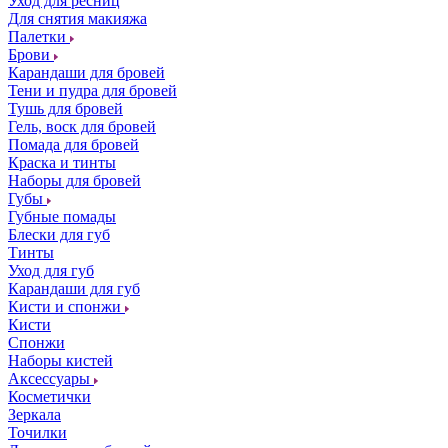
Уход для ресниц
Для снятия макияжа
Палетки
Брови
Карандаши для бровей
Тени и пудра для бровей
Тушь для бровей
Гель, воск для бровей
Помада для бровей
Краска и тинты
Наборы для бровей
Губы
Губные помады
Блески для губ
Тинты
Уход для губ
Карандаши для губ
Кисти и спонжи
Кисти
Спонжи
Наборы кистей
Аксессуары
Косметички
Зеркала
Точилки