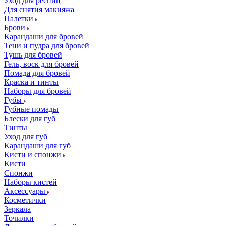
Уход для ресниц
Для снятия макияжа
Палетки
Брови
Карандаши для бровей
Тени и пудра для бровей
Тушь для бровей
Гель, воск для бровей
Помада для бровей
Краска и тинты
Наборы для бровей
Губы
Губные помады
Блески для губ
Тинты
Уход для губ
Карандаши для губ
Кисти и спонжи
Кисти
Спонжи
Наборы кистей
Аксессуары
Косметички
Зеркала
Точилки