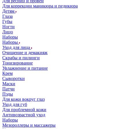
Для ресниц и бровей
Для коррекции маникюра и педикюра
Детям
Глаза
Губы
Ногти
Лицо
Наборы
Наборы
Уход для лица
Очищение и демакияж
Скрабы и пилинги
Тонизирование
Увлажнение и питание
Крем
Сыворотки
Маски
Патчи
Пэды
Для кожи вокруг глаз
Уход для губ
Для проблемной кожи
Антивозрастной уход
Наборы
Мезороллеры и массажеры