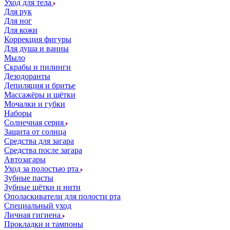
Уход для тела
Для рук
Для ног
Для кожи
Коррекция фигуры
Для душа и ванны
Мыло
Скрабы и пилинги
Дезодоранты
Депиляция и бритье
Массажёры и щётки
Мочалки и губки
Наборы
Солнечная серия
Защита от солнца
Средства для загара
Средства после загара
Автозагары
Уход за полостью рта
Зубные пасты
Зубные щётки и нити
Ополаскиватели для полости рта
Специальный уход
Личная гигиена
Прокладки и тампоны