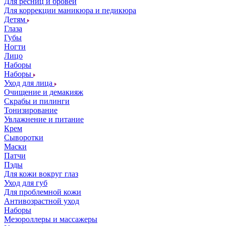
Для ресниц и бровей
Для коррекции маникюра и педикюра
Детям
Глаза
Губы
Ногти
Лицо
Наборы
Наборы
Уход для лица
Очищение и демакияж
Скрабы и пилинги
Тонизирование
Увлажнение и питание
Крем
Сыворотки
Маски
Патчи
Пэды
Для кожи вокруг глаз
Уход для губ
Для проблемной кожи
Антивозрастной уход
Наборы
Мезороллеры и массажеры