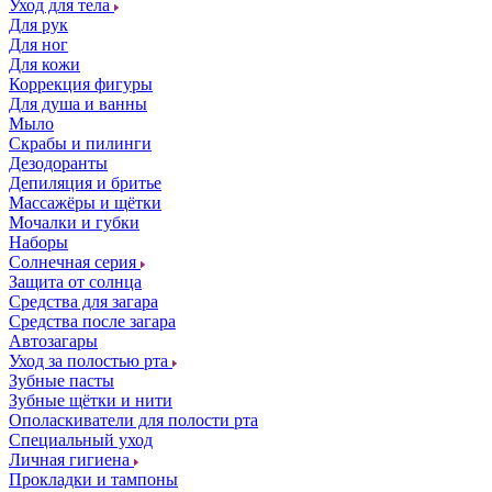
Уход для тела
Для рук
Для ног
Для кожи
Коррекция фигуры
Для душа и ванны
Мыло
Скрабы и пилинги
Дезодоранты
Депиляция и бритье
Массажёры и щётки
Мочалки и губки
Наборы
Солнечная серия
Защита от солнца
Средства для загара
Средства после загара
Автозагары
Уход за полостью рта
Зубные пасты
Зубные щётки и нити
Ополаскиватели для полости рта
Специальный уход
Личная гигиена
Прокладки и тампоны