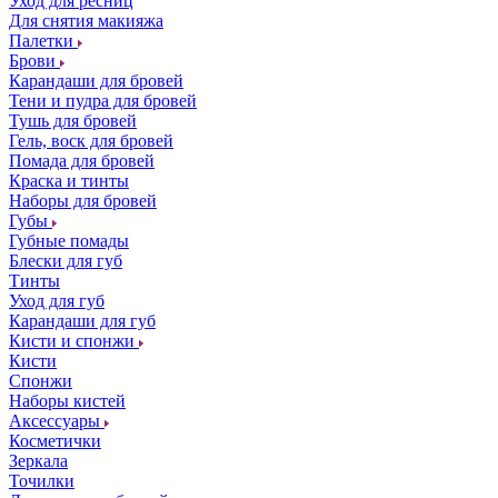
Уход для ресниц
Для снятия макияжа
Палетки
Брови
Карандаши для бровей
Тени и пудра для бровей
Тушь для бровей
Гель, воск для бровей
Помада для бровей
Краска и тинты
Наборы для бровей
Губы
Губные помады
Блески для губ
Тинты
Уход для губ
Карандаши для губ
Кисти и спонжи
Кисти
Спонжи
Наборы кистей
Аксессуары
Косметички
Зеркала
Точилки