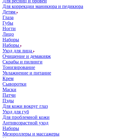
Для ресниц и бровей
Для коррекции маникюра и педикюра
Детям
Глаза
Губы
Ногти
Лицо
Наборы
Наборы
Уход для лица
Очищение и демакияж
Скрабы и пилинги
Тонизирование
Увлажнение и питание
Крем
Сыворотки
Маски
Патчи
Пэды
Для кожи вокруг глаз
Уход для губ
Для проблемной кожи
Антивозрастной уход
Наборы
Мезороллеры и массажеры