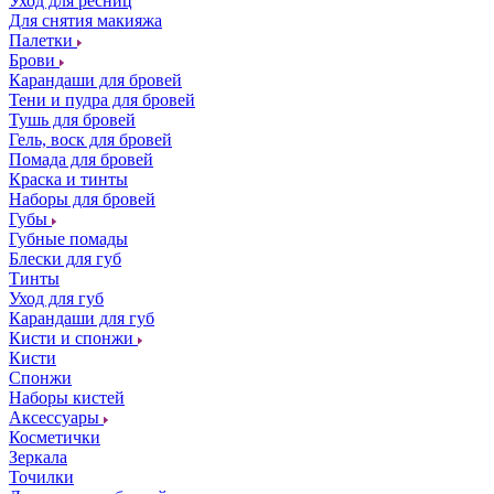
Уход для ресниц
Для снятия макияжа
Палетки
Брови
Карандаши для бровей
Тени и пудра для бровей
Тушь для бровей
Гель, воск для бровей
Помада для бровей
Краска и тинты
Наборы для бровей
Губы
Губные помады
Блески для губ
Тинты
Уход для губ
Карандаши для губ
Кисти и спонжи
Кисти
Спонжи
Наборы кистей
Аксессуары
Косметички
Зеркала
Точилки