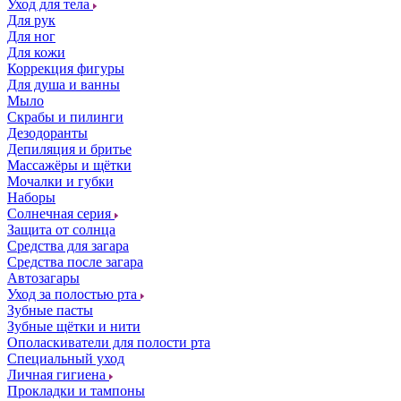
Уход для тела
Для рук
Для ног
Для кожи
Коррекция фигуры
Для душа и ванны
Мыло
Скрабы и пилинги
Дезодоранты
Депиляция и бритье
Массажёры и щётки
Мочалки и губки
Наборы
Солнечная серия
Защита от солнца
Средства для загара
Средства после загара
Автозагары
Уход за полостью рта
Зубные пасты
Зубные щётки и нити
Ополаскиватели для полости рта
Специальный уход
Личная гигиена
Прокладки и тампоны