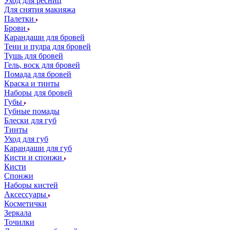
Уход для ресниц
Для снятия макияжа
Палетки
Брови
Карандаши для бровей
Тени и пудра для бровей
Тушь для бровей
Гель, воск для бровей
Помада для бровей
Краска и тинты
Наборы для бровей
Губы
Губные помады
Блески для губ
Тинты
Уход для губ
Карандаши для губ
Кисти и спонжи
Кисти
Спонжи
Наборы кистей
Аксессуары
Косметички
Зеркала
Точилки