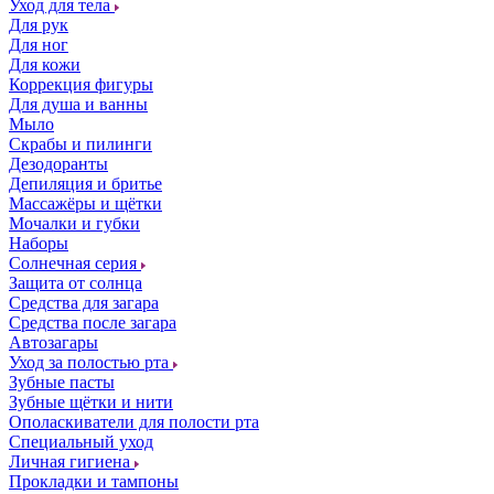
Уход для тела
Для рук
Для ног
Для кожи
Коррекция фигуры
Для душа и ванны
Мыло
Скрабы и пилинги
Дезодоранты
Депиляция и бритье
Массажёры и щётки
Мочалки и губки
Наборы
Солнечная серия
Защита от солнца
Средства для загара
Средства после загара
Автозагары
Уход за полостью рта
Зубные пасты
Зубные щётки и нити
Ополаскиватели для полости рта
Специальный уход
Личная гигиена
Прокладки и тампоны