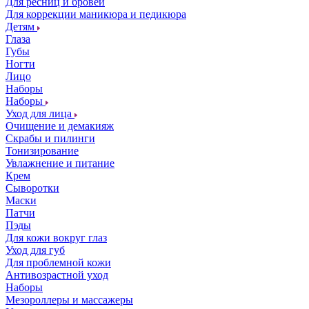
Для ресниц и бровей
Для коррекции маникюра и педикюра
Детям
Глаза
Губы
Ногти
Лицо
Наборы
Наборы
Уход для лица
Очищение и демакияж
Скрабы и пилинги
Тонизирование
Увлажнение и питание
Крем
Сыворотки
Маски
Патчи
Пэды
Для кожи вокруг глаз
Уход для губ
Для проблемной кожи
Антивозрастной уход
Наборы
Мезороллеры и массажеры