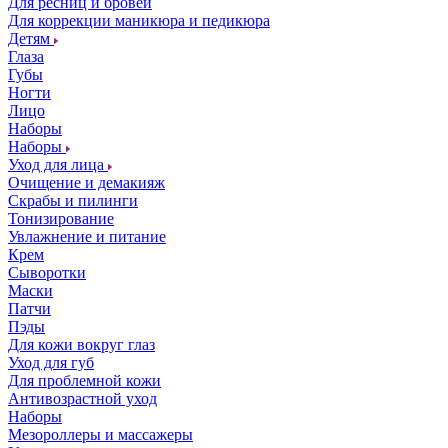
Для ресниц и бровей
Для коррекции маникюра и педикюра
Детям
Глаза
Губы
Ногти
Лицо
Наборы
Наборы
Уход для лица
Очищение и демакияж
Скрабы и пилинги
Тонизирование
Увлажнение и питание
Крем
Сыворотки
Маски
Патчи
Пэды
Для кожи вокруг глаз
Уход для губ
Для проблемной кожи
Антивозрастной уход
Наборы
Мезороллеры и массажеры