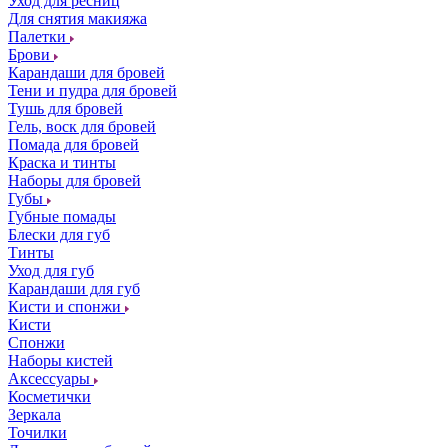
Уход для ресниц
Для снятия макияжа
Палетки
Брови
Карандаши для бровей
Тени и пудра для бровей
Тушь для бровей
Гель, воск для бровей
Помада для бровей
Краска и тинты
Наборы для бровей
Губы
Губные помады
Блески для губ
Тинты
Уход для губ
Карандаши для губ
Кисти и спонжи
Кисти
Спонжи
Наборы кистей
Аксессуары
Косметички
Зеркала
Точилки