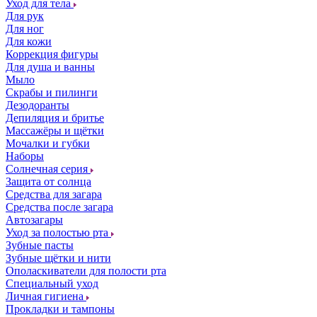
Уход для тела
Для рук
Для ног
Для кожи
Коррекция фигуры
Для душа и ванны
Мыло
Скрабы и пилинги
Дезодоранты
Депиляция и бритье
Массажёры и щётки
Мочалки и губки
Наборы
Солнечная серия
Защита от солнца
Средства для загара
Средства после загара
Автозагары
Уход за полостью рта
Зубные пасты
Зубные щётки и нити
Ополаскиватели для полости рта
Специальный уход
Личная гигиена
Прокладки и тампоны