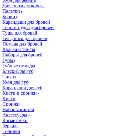
Уход для ресниц
Для снятия макияжа
Палетки
Брови
Карандаши для бровей
Тени и пудра для бровей
Тушь для бровей
Гель, воск для бровей
Помада для бровей
Краска и тинты
Наборы для бровей
Губы
Губные помады
Блески для губ
Тинты
Уход для губ
Карандаши для губ
Кисти и спонжи
Кисти
Спонжи
Наборы кистей
Аксессуары
Косметички
Зеркала
Точилки