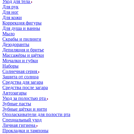
Уход для тела
Для рук
Для ног
Для кожи
Коррекция фигуры
Для душа и ванны
Мыло
Скрабы и пилинги
Дезодоранты
Депиляция и бритье
Массажёры и щётки
Мочалки и губки
Наборы
Солнечная серия
Защита от солнца
Средства для загара
Средства после загара
Автозагары
Уход за полостью рта
Зубные пасты
Зубные щётки и нити
Ополаскиватели для полости рта
Специальный уход
Личная гигиена
Прокладки и тампоны