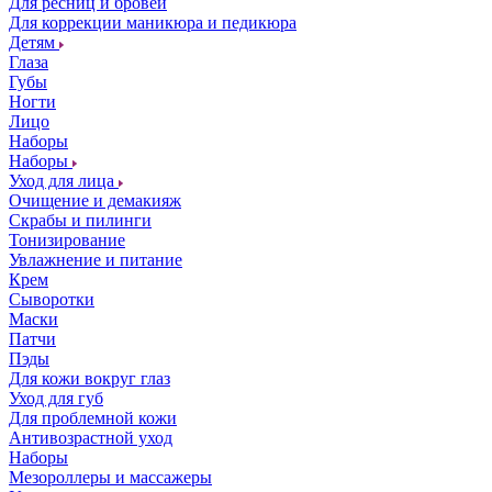
Для ресниц и бровей
Для коррекции маникюра и педикюра
Детям
Глаза
Губы
Ногти
Лицо
Наборы
Наборы
Уход для лица
Очищение и демакияж
Скрабы и пилинги
Тонизирование
Увлажнение и питание
Крем
Сыворотки
Маски
Патчи
Пэды
Для кожи вокруг глаз
Уход для губ
Для проблемной кожи
Антивозрастной уход
Наборы
Мезороллеры и массажеры