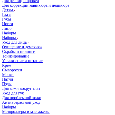
Для ресниц и бровей
Для коррекции маникюра и педикюра
Детям
Глаза
Губы
Ногти
Лицо
Наборы
Наборы
Уход для лица
Очищение и демакияж
Скрабы и пилинги
Тонизирование
Увлажнение и питание
Крем
Сыворотки
Маски
Патчи
Пэды
Для кожи вокруг глаз
Уход для губ
Для проблемной кожи
Антивозрастной уход
Наборы
Мезороллеры и массажеры