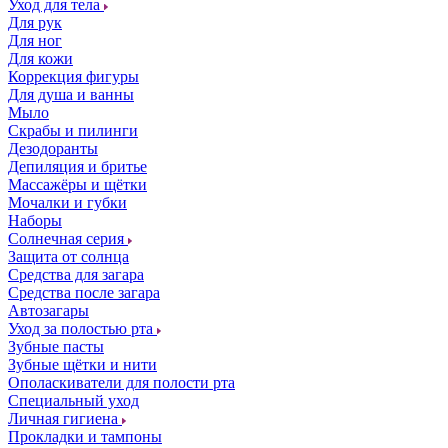
Уход для тела
Для рук
Для ног
Для кожи
Коррекция фигуры
Для душа и ванны
Мыло
Скрабы и пилинги
Дезодоранты
Депиляция и бритье
Массажёры и щётки
Мочалки и губки
Наборы
Солнечная серия
Защита от солнца
Средства для загара
Средства после загара
Автозагары
Уход за полостью рта
Зубные пасты
Зубные щётки и нити
Ополаскиватели для полости рта
Специальный уход
Личная гигиена
Прокладки и тампоны