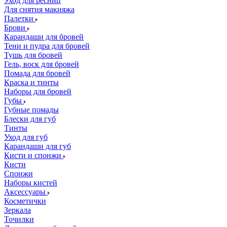
Уход для ресниц
Для снятия макияжа
Палетки
Брови
Карандаши для бровей
Тени и пудра для бровей
Тушь для бровей
Гель, воск для бровей
Помада для бровей
Краска и тинты
Наборы для бровей
Губы
Губные помады
Блески для губ
Тинты
Уход для губ
Карандаши для губ
Кисти и спонжи
Кисти
Спонжи
Наборы кистей
Аксессуары
Косметички
Зеркала
Точилки