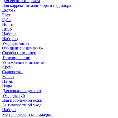
Для ресниц и бровей
Для коррекции маникюра и педикюра
Детям
Глаза
Губы
Ногти
Лицо
Наборы
Наборы
Уход для лица
Очищение и демакияж
Скрабы и пилинги
Тонизирование
Увлажнение и питание
Крем
Сыворотки
Маски
Патчи
Пэды
Для кожи вокруг глаз
Уход для губ
Для проблемной кожи
Антивозрастной уход
Наборы
Мезороллеры и массажеры