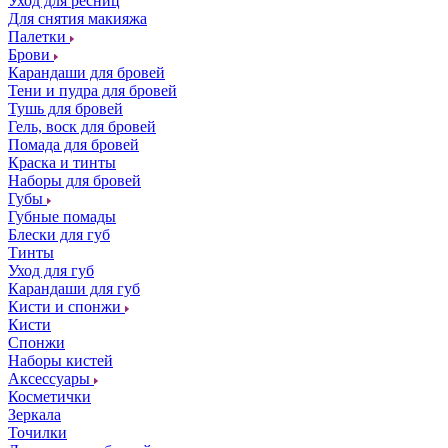
Уход для ресниц
Для снятия макияжа
Палетки
Брови
Карандаши для бровей
Тени и пудра для бровей
Тушь для бровей
Гель, воск для бровей
Помада для бровей
Краска и тинты
Наборы для бровей
Губы
Губные помады
Блески для губ
Тинты
Уход для губ
Карандаши для губ
Кисти и спонжи
Кисти
Спонжи
Наборы кистей
Аксессуары
Косметички
Зеркала
Точилки