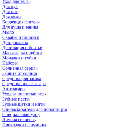
Уход для тела
Для рук
Для ног
Для кожи
Коррекция фигуры
Для душа и ванны
Мыло
Скрабы и пилинги
Дезодоранты
Депиляция и бритье
Массажёры и щётки
Мочалки и губки
Наборы
Солнечная серия
Защита от солнца
Средства для загара
Средства после загара
Автозагары
Уход за полостью рта
Зубные пасты
Зубные щётки и нити
Ополаскиватели для полости рта
Специальный уход
Личная гигиена
Прокладки и тампоны