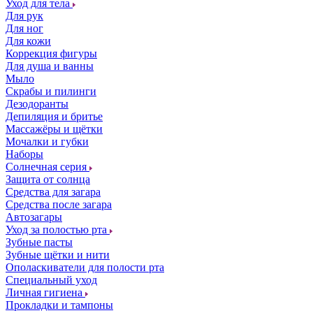
Уход для тела
Для рук
Для ног
Для кожи
Коррекция фигуры
Для душа и ванны
Мыло
Скрабы и пилинги
Дезодоранты
Депиляция и бритье
Массажёры и щётки
Мочалки и губки
Наборы
Солнечная серия
Защита от солнца
Средства для загара
Средства после загара
Автозагары
Уход за полостью рта
Зубные пасты
Зубные щётки и нити
Ополаскиватели для полости рта
Специальный уход
Личная гигиена
Прокладки и тампоны