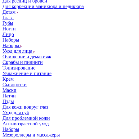
Для ресниц и бровей
Для коррекции маникюра и педикюра
Детям
Глаза
Губы
Ногти
Лицо
Наборы
Наборы
Уход для лица
Очищение и демакияж
Скрабы и пилинги
Тонизирование
Увлажнение и питание
Крем
Сыворотки
Маски
Патчи
Пэды
Для кожи вокруг глаз
Уход для губ
Для проблемной кожи
Антивозрастной уход
Наборы
Мезороллеры и массажеры