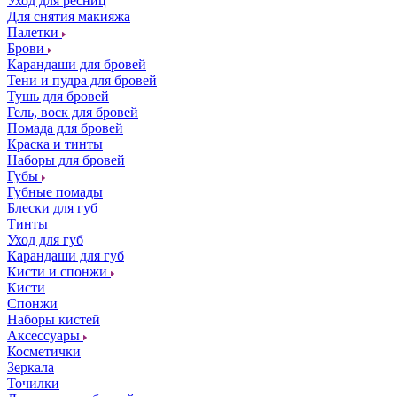
Уход для ресниц
Для снятия макияжа
Палетки
Брови
Карандаши для бровей
Тени и пудра для бровей
Тушь для бровей
Гель, воск для бровей
Помада для бровей
Краска и тинты
Наборы для бровей
Губы
Губные помады
Блески для губ
Тинты
Уход для губ
Карандаши для губ
Кисти и спонжи
Кисти
Спонжи
Наборы кистей
Аксессуары
Косметички
Зеркала
Точилки