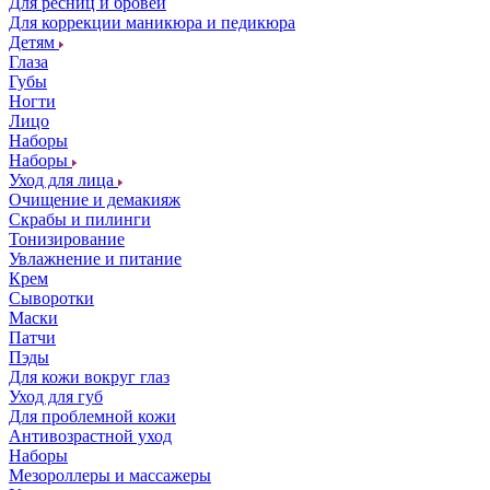
Для ресниц и бровей
Для коррекции маникюра и педикюра
Детям
Глаза
Губы
Ногти
Лицо
Наборы
Наборы
Уход для лица
Очищение и демакияж
Скрабы и пилинги
Тонизирование
Увлажнение и питание
Крем
Сыворотки
Маски
Патчи
Пэды
Для кожи вокруг глаз
Уход для губ
Для проблемной кожи
Антивозрастной уход
Наборы
Мезороллеры и массажеры