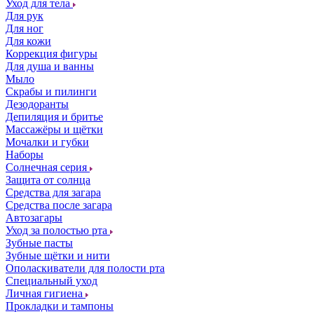
Уход для тела
Для рук
Для ног
Для кожи
Коррекция фигуры
Для душа и ванны
Мыло
Скрабы и пилинги
Дезодоранты
Депиляция и бритье
Массажёры и щётки
Мочалки и губки
Наборы
Солнечная серия
Защита от солнца
Средства для загара
Средства после загара
Автозагары
Уход за полостью рта
Зубные пасты
Зубные щётки и нити
Ополаскиватели для полости рта
Специальный уход
Личная гигиена
Прокладки и тампоны