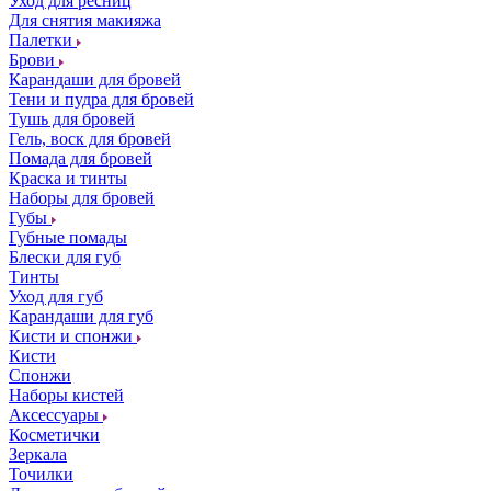
Уход для ресниц
Для снятия макияжа
Палетки
Брови
Карандаши для бровей
Тени и пудра для бровей
Тушь для бровей
Гель, воск для бровей
Помада для бровей
Краска и тинты
Наборы для бровей
Губы
Губные помады
Блески для губ
Тинты
Уход для губ
Карандаши для губ
Кисти и спонжи
Кисти
Спонжи
Наборы кистей
Аксессуары
Косметички
Зеркала
Точилки