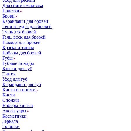
Уход для ресниц
Для снятия макияжа
Палетки
Брови
Карандаши для бровей
Тени и пудра для бровей
Тушь для бровей
Гель, воск для бровей
Помада для бровей
Краска и тинты
Наборы для бровей
Губы
Губные помады
Блески для губ
Тинты
Уход для губ
Карандаши для губ
Кисти и спонжи
Кисти
Спонжи
Наборы кистей
Аксессуары
Косметички
Зеркала
Точилки