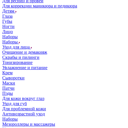
Для ресниц и бровей
Для коррекции маникюра и педикюра
Детям
Глаза
Губы
Ногти
Лицо
Наборы
Наборы
Уход для лица
Очищение и демакияж
Скрабы и пилинги
Тонизирование
Увлажнение и питание
Крем
Сыворотки
Маски
Патчи
Пэды
Для кожи вокруг глаз
Уход для губ
Для проблемной кожи
Антивозрастной уход
Наборы
Мезороллеры и массажеры