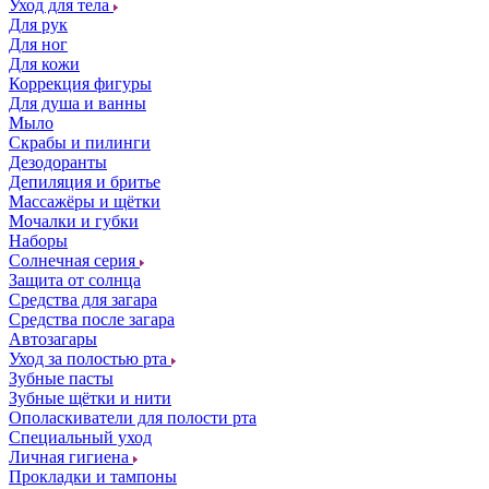
Уход для тела
Для рук
Для ног
Для кожи
Коррекция фигуры
Для душа и ванны
Мыло
Скрабы и пилинги
Дезодоранты
Депиляция и бритье
Массажёры и щётки
Мочалки и губки
Наборы
Солнечная серия
Защита от солнца
Средства для загара
Средства после загара
Автозагары
Уход за полостью рта
Зубные пасты
Зубные щётки и нити
Ополаскиватели для полости рта
Специальный уход
Личная гигиена
Прокладки и тампоны