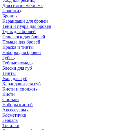
Уход для ресниц
Для снятия макияжа
Палетки
Брови
Карандаши для бровей
Тени и пудра для бровей
Тушь для бровей
Гель, воск для бровей
Помада для бровей
Краска и тинты
Наборы для бровей
Губы
Губные помады
Блески для губ
Тинты
Уход для губ
Карандаши для губ
Кисти и спонжи
Кисти
Спонжи
Наборы кистей
Аксессуары
Косметички
Зеркала
Точилки