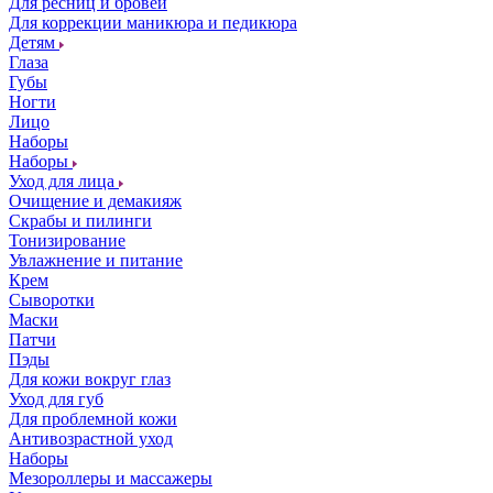
Для ресниц и бровей
Для коррекции маникюра и педикюра
Детям
Глаза
Губы
Ногти
Лицо
Наборы
Наборы
Уход для лица
Очищение и демакияж
Скрабы и пилинги
Тонизирование
Увлажнение и питание
Крем
Сыворотки
Маски
Патчи
Пэды
Для кожи вокруг глаз
Уход для губ
Для проблемной кожи
Антивозрастной уход
Наборы
Мезороллеры и массажеры