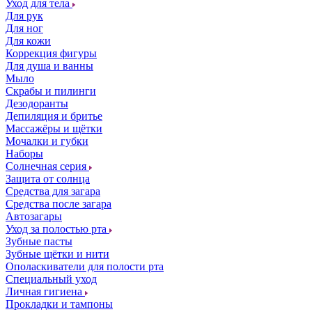
Уход для тела
Для рук
Для ног
Для кожи
Коррекция фигуры
Для душа и ванны
Мыло
Скрабы и пилинги
Дезодоранты
Депиляция и бритье
Массажёры и щётки
Мочалки и губки
Наборы
Солнечная серия
Защита от солнца
Средства для загара
Средства после загара
Автозагары
Уход за полостью рта
Зубные пасты
Зубные щётки и нити
Ополаскиватели для полости рта
Специальный уход
Личная гигиена
Прокладки и тампоны