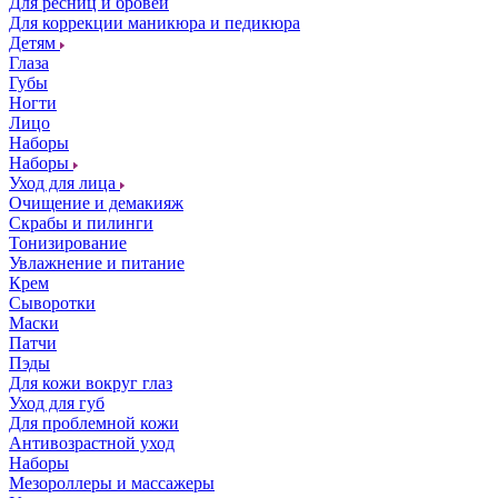
Для ресниц и бровей
Для коррекции маникюра и педикюра
Детям
Глаза
Губы
Ногти
Лицо
Наборы
Наборы
Уход для лица
Очищение и демакияж
Скрабы и пилинги
Тонизирование
Увлажнение и питание
Крем
Сыворотки
Маски
Патчи
Пэды
Для кожи вокруг глаз
Уход для губ
Для проблемной кожи
Антивозрастной уход
Наборы
Мезороллеры и массажеры