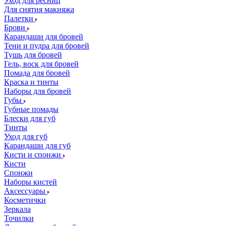
Уход для ресниц
Для снятия макияжа
Палетки
Брови
Карандаши для бровей
Тени и пудра для бровей
Тушь для бровей
Гель, воск для бровей
Помада для бровей
Краска и тинты
Наборы для бровей
Губы
Губные помады
Блески для губ
Тинты
Уход для губ
Карандаши для губ
Кисти и спонжи
Кисти
Спонжи
Наборы кистей
Аксессуары
Косметички
Зеркала
Точилки