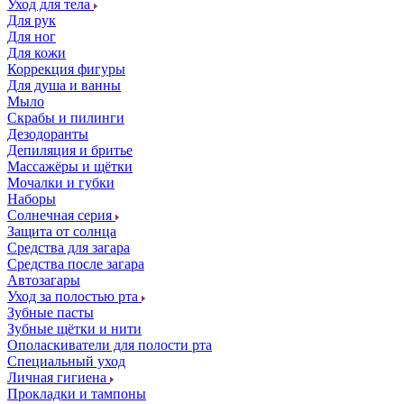
Уход для тела
Для рук
Для ног
Для кожи
Коррекция фигуры
Для душа и ванны
Мыло
Скрабы и пилинги
Дезодоранты
Депиляция и бритье
Массажёры и щётки
Мочалки и губки
Наборы
Солнечная серия
Защита от солнца
Средства для загара
Средства после загара
Автозагары
Уход за полостью рта
Зубные пасты
Зубные щётки и нити
Ополаскиватели для полости рта
Специальный уход
Личная гигиена
Прокладки и тампоны