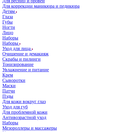
Для ресниц и бровей
Для коррекции маникюра и педикюра
Детям
Глаза
Губы
Ногти
Лицо
Наборы
Наборы
Уход для лица
Очищение и демакияж
Скрабы и пилинги
Тонизирование
Увлажнение и питание
Крем
Сыворотки
Маски
Патчи
Пэды
Для кожи вокруг глаз
Уход для губ
Для проблемной кожи
Антивозрастной уход
Наборы
Мезороллеры и массажеры