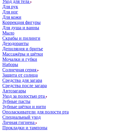
Уход для тела
Для рук
Для ног
Для кожи
Коррекция фигуры
Для душа и ванны
Мыло
Скрабы и пилинги
Дезодоранты
Депиляция и бритье
Массажёры и щётки
Мочалки и губки
Наборы
Солнечная серия
Защита от солнца
Средства для загара
Средства после загара
Автозагары
Уход за полостью рта
Зубные пасты
Зубные щётки и нити
Ополаскиватели для полости рта
Специальный уход
Личная гигиена
Прокладки и тампоны