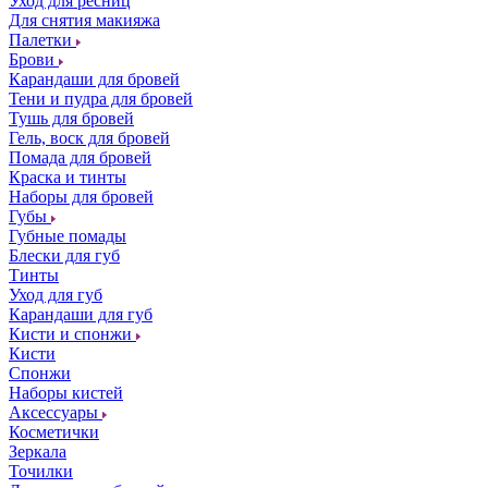
Уход для ресниц
Для снятия макияжа
Палетки
Брови
Карандаши для бровей
Тени и пудра для бровей
Тушь для бровей
Гель, воск для бровей
Помада для бровей
Краска и тинты
Наборы для бровей
Губы
Губные помады
Блески для губ
Тинты
Уход для губ
Карандаши для губ
Кисти и спонжи
Кисти
Спонжи
Наборы кистей
Аксессуары
Косметички
Зеркала
Точилки