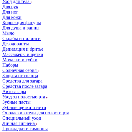
Уход для тела
Для рук
Для ног
Для кожи
Коррекция фигуры
Для душа и ванны
Мыло
Скрабы и пилинги
Дезодоранты
Депиляция и бритье
Массажёры и щётки
Мочалки и губки
Наборы
Солнечная серия
Защита от солнца
Средства для загара
Средства после загара
Автозагары
Уход за полостью рта
Зубные пасты
Зубные щётки и нити
Ополаскиватели для полости рта
Специальный уход
Личная гигиена
Прокладки и тампоны