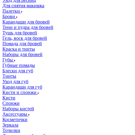
Уход для ресниц
Для снятия макияжа
Палетки
Брови
Карандаши для бровей
Тени и пудра для бровей
Тушь для бровей
Гель, воск для бровей
Помада для бровей
Краска и тинты
Наборы для бровей
Губы
Губные помады
Блески для губ
Тинты
Уход для губ
Карандаши для губ
Кисти и спонжи
Кисти
Спонжи
Наборы кистей
Аксессуары
Косметички
Зеркала
Точилки