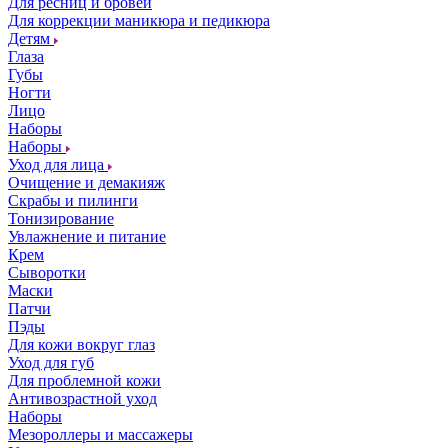
Для ресниц и бровей
Для коррекции маникюра и педикюра
Детям
Глаза
Губы
Ногти
Лицо
Наборы
Наборы
Уход для лица
Очищение и демакияж
Скрабы и пилинги
Тонизирование
Увлажнение и питание
Крем
Сыворотки
Маски
Патчи
Пэды
Для кожи вокруг глаз
Уход для губ
Для проблемной кожи
Антивозрастной уход
Наборы
Мезороллеры и массажеры