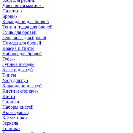
Уход для ресниц
Для снятия макияжа
Палетки
Брови
Карандаши для бровей
Тени и пудра для бровей
Тушь для бровей
Гель, воск для бровей
Помада для бровей
Краска и тинты
Наборы для бровей
Губы
Губные помады
Блески для губ
Тинты
Уход для губ
Карандаши для губ
Кисти и спонжи
Кисти
Спонжи
Наборы кистей
Аксессуары
Косметички
Зеркала
Точилки