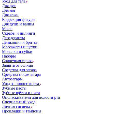
Уход для тела
Для рук
Для ног
Для кожи
Коррекция фигуры
Для душа и ванны
Мыло
Скрабы и пилинги
Дезодоранты
Депиляция и бритье
Массажёры и щётки
Мочалки и губки
Наборы
Солнечная серия
Защита от солнца
Средства для загара
Средства после загара
Автозагары
Уход за полостью рта
Зубные пасты
Зубные щётки и нити
Ополаскиватели для полости рта
Специальный уход
Личная гигиена
Прокладки и тампоны