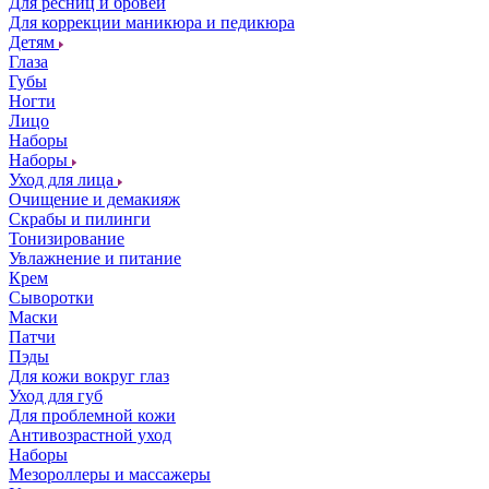
Для ресниц и бровей
Для коррекции маникюра и педикюра
Детям
Глаза
Губы
Ногти
Лицо
Наборы
Наборы
Уход для лица
Очищение и демакияж
Скрабы и пилинги
Тонизирование
Увлажнение и питание
Крем
Сыворотки
Маски
Патчи
Пэды
Для кожи вокруг глаз
Уход для губ
Для проблемной кожи
Антивозрастной уход
Наборы
Мезороллеры и массажеры