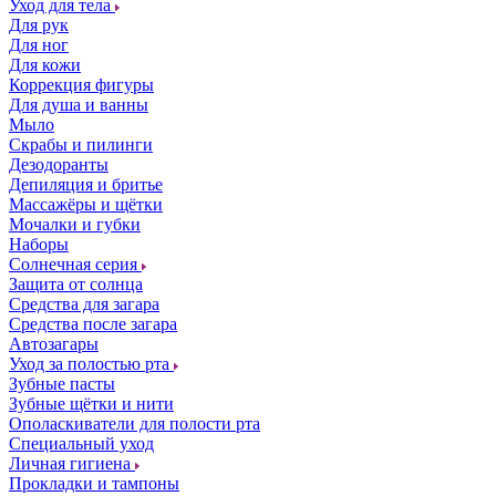
Уход для тела
Для рук
Для ног
Для кожи
Коррекция фигуры
Для душа и ванны
Мыло
Скрабы и пилинги
Дезодоранты
Депиляция и бритье
Массажёры и щётки
Мочалки и губки
Наборы
Солнечная серия
Защита от солнца
Средства для загара
Средства после загара
Автозагары
Уход за полостью рта
Зубные пасты
Зубные щётки и нити
Ополаскиватели для полости рта
Специальный уход
Личная гигиена
Прокладки и тампоны