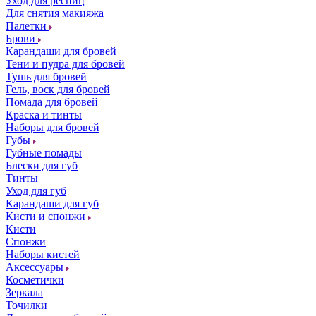
Уход для ресниц
Для снятия макияжа
Палетки
Брови
Карандаши для бровей
Тени и пудра для бровей
Тушь для бровей
Гель, воск для бровей
Помада для бровей
Краска и тинты
Наборы для бровей
Губы
Губные помады
Блески для губ
Тинты
Уход для губ
Карандаши для губ
Кисти и спонжи
Кисти
Спонжи
Наборы кистей
Аксессуары
Косметички
Зеркала
Точилки