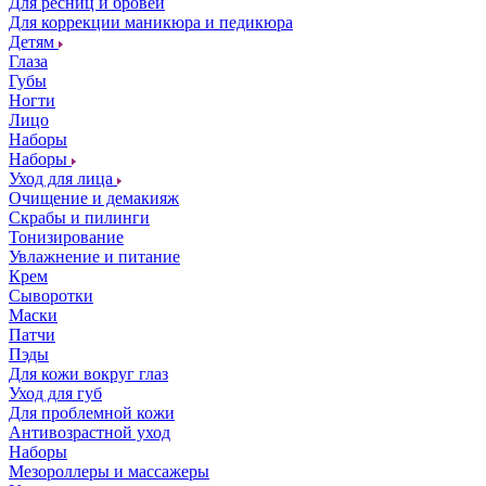
Для ресниц и бровей
Для коррекции маникюра и педикюра
Детям
Глаза
Губы
Ногти
Лицо
Наборы
Наборы
Уход для лица
Очищение и демакияж
Скрабы и пилинги
Тонизирование
Увлажнение и питание
Крем
Сыворотки
Маски
Патчи
Пэды
Для кожи вокруг глаз
Уход для губ
Для проблемной кожи
Антивозрастной уход
Наборы
Мезороллеры и массажеры