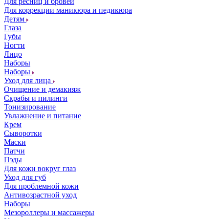
Для ресниц и бровей
Для коррекции маникюра и педикюра
Детям
Глаза
Губы
Ногти
Лицо
Наборы
Наборы
Уход для лица
Очищение и демакияж
Скрабы и пилинги
Тонизирование
Увлажнение и питание
Крем
Сыворотки
Маски
Патчи
Пэды
Для кожи вокруг глаз
Уход для губ
Для проблемной кожи
Антивозрастной уход
Наборы
Мезороллеры и массажеры