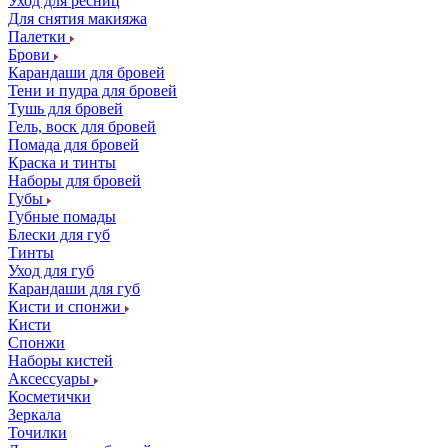
Уход для ресниц
Для снятия макияжа
Палетки
Брови
Карандаши для бровей
Тени и пудра для бровей
Тушь для бровей
Гель, воск для бровей
Помада для бровей
Краска и тинты
Наборы для бровей
Губы
Губные помады
Блески для губ
Тинты
Уход для губ
Карандаши для губ
Кисти и спонжи
Кисти
Спонжи
Наборы кистей
Аксессуары
Косметички
Зеркала
Точилки