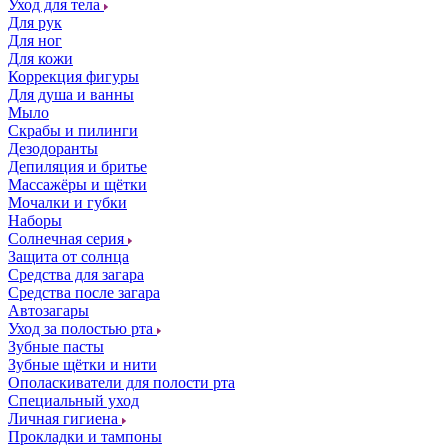
Уход для тела
Для рук
Для ног
Для кожи
Коррекция фигуры
Для душа и ванны
Мыло
Скрабы и пилинги
Дезодоранты
Депиляция и бритье
Массажёры и щётки
Мочалки и губки
Наборы
Солнечная серия
Защита от солнца
Средства для загара
Средства после загара
Автозагары
Уход за полостью рта
Зубные пасты
Зубные щётки и нити
Ополаскиватели для полости рта
Специальный уход
Личная гигиена
Прокладки и тампоны