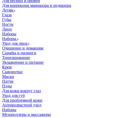
Для ресниц и бровей
Для коррекции маникюра и педикюра
Детям
Глаза
Губы
Ногти
Лицо
Наборы
Наборы
Уход для лица
Очищение и демакияж
Скрабы и пилинги
Тонизирование
Увлажнение и питание
Крем
Сыворотки
Маски
Патчи
Пэды
Для кожи вокруг глаз
Уход для губ
Для проблемной кожи
Антивозрастной уход
Наборы
Мезороллеры и массажеры