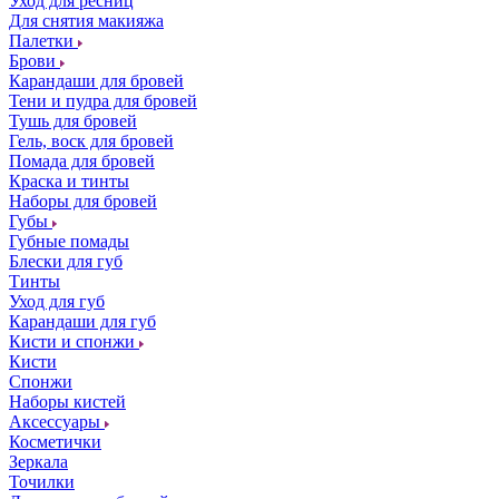
Уход для ресниц
Для снятия макияжа
Палетки
Брови
Карандаши для бровей
Тени и пудра для бровей
Тушь для бровей
Гель, воск для бровей
Помада для бровей
Краска и тинты
Наборы для бровей
Губы
Губные помады
Блески для губ
Тинты
Уход для губ
Карандаши для губ
Кисти и спонжи
Кисти
Спонжи
Наборы кистей
Аксессуары
Косметички
Зеркала
Точилки