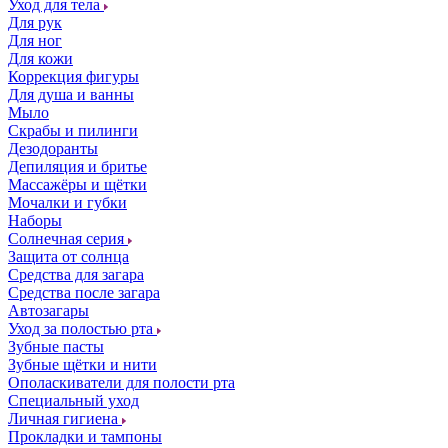
Уход для тела
Для рук
Для ног
Для кожи
Коррекция фигуры
Для душа и ванны
Мыло
Скрабы и пилинги
Дезодоранты
Депиляция и бритье
Массажёры и щётки
Мочалки и губки
Наборы
Солнечная серия
Защита от солнца
Средства для загара
Средства после загара
Автозагары
Уход за полостью рта
Зубные пасты
Зубные щётки и нити
Ополаскиватели для полости рта
Специальный уход
Личная гигиена
Прокладки и тампоны