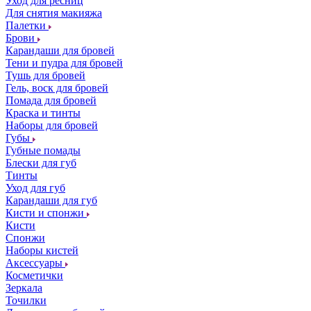
Уход для ресниц
Для снятия макияжа
Палетки
Брови
Карандаши для бровей
Тени и пудра для бровей
Тушь для бровей
Гель, воск для бровей
Помада для бровей
Краска и тинты
Наборы для бровей
Губы
Губные помады
Блески для губ
Тинты
Уход для губ
Карандаши для губ
Кисти и спонжи
Кисти
Спонжи
Наборы кистей
Аксессуары
Косметички
Зеркала
Точилки