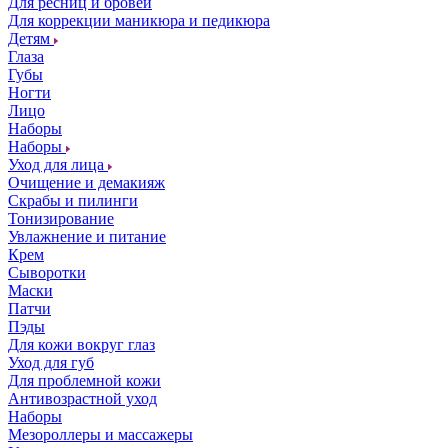
Для ресниц и бровей
Для коррекции маникюра и педикюра
Детям
Глаза
Губы
Ногти
Лицо
Наборы
Наборы
Уход для лица
Очищение и демакияж
Скрабы и пилинги
Тонизирование
Увлажнение и питание
Крем
Сыворотки
Маски
Патчи
Пэды
Для кожи вокруг глаз
Уход для губ
Для проблемной кожи
Антивозрастной уход
Наборы
Мезороллеры и массажеры