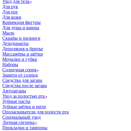
Уход для тела
Для рук
Для ног
Для кожи
Коррекция фигуры
Для душа и ванны
Мыло
Скрабы и пилинги
Дезодоранты
Депиляция и бритье
Массажёры и щётки
Мочалки и губки
Наборы
Солнечная серия
Защита от солнца
Средства для загара
Средства после загара
Автозагары
Уход за полостью рта
Зубные пасты
Зубные щётки и нити
Ополаскиватели для полости рта
Специальный уход
Личная гигиена
Прокладки и тампоны