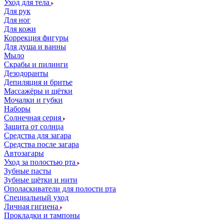
Уход для тела
Для рук
Для ног
Для кожи
Коррекция фигуры
Для душа и ванны
Мыло
Скрабы и пилинги
Дезодоранты
Депиляция и бритье
Массажёры и щётки
Мочалки и губки
Наборы
Солнечная серия
Защита от солнца
Средства для загара
Средства после загара
Автозагары
Уход за полостью рта
Зубные пасты
Зубные щётки и нити
Ополаскиватели для полости рта
Специальный уход
Личная гигиена
Прокладки и тампоны