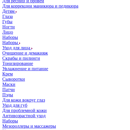
Для ресниц и бровей
Для коррекции маникюра и педикюра
Детям
Глаза
Губы
Ногти
Лицо
Наборы
Наборы
Уход для лица
Очищение и демакияж
Скрабы и пилинги
Тонизирование
Увлажнение и питание
Крем
Сыворотки
Маски
Патчи
Пэды
Для кожи вокруг глаз
Уход для губ
Для проблемной кожи
Антивозрастной уход
Наборы
Мезороллеры и массажеры