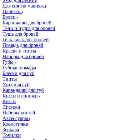
Уход для ресниц
Для снятия макияжа
Палетки
Брови
Карандаши для бровей
Тени и пудра для бровей
Тушь для бровей
Гель, воск для бровей
Помада для бровей
Краска и тинты
Наборы для бровей
Губы
Губные помады
Блески для губ
Тинты
Уход для губ
Карандаши для губ
Кисти и спонжи
Кисти
Спонжи
Наборы кистей
Аксессуары
Косметички
Зеркала
Точилки