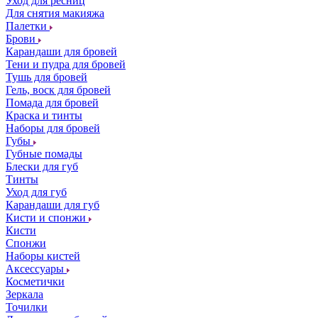
Уход для ресниц
Для снятия макияжа
Палетки
Брови
Карандаши для бровей
Тени и пудра для бровей
Тушь для бровей
Гель, воск для бровей
Помада для бровей
Краска и тинты
Наборы для бровей
Губы
Губные помады
Блески для губ
Тинты
Уход для губ
Карандаши для губ
Кисти и спонжи
Кисти
Спонжи
Наборы кистей
Аксессуары
Косметички
Зеркала
Точилки