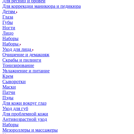
Для ресниц и бровей
Для коррекции маникюра и педикюра
Детям
Глаза
Губы
Ногти
Лицо
Наборы
Наборы
Уход для лица
Очищение и демакияж
Скрабы и пилинги
Тонизирование
Увлажнение и питание
Крем
Сыворотки
Маски
Патчи
Пэды
Для кожи вокруг глаз
Уход для губ
Для проблемной кожи
Антивозрастной уход
Наборы
Мезороллеры и массажеры