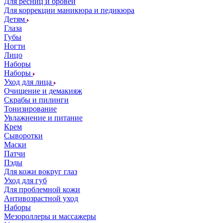
Для ресниц и бровей
Для коррекции маникюра и педикюра
Детям
Глаза
Губы
Ногти
Лицо
Наборы
Наборы
Уход для лица
Очищение и демакияж
Скрабы и пилинги
Тонизирование
Увлажнение и питание
Крем
Сыворотки
Маски
Патчи
Пэды
Для кожи вокруг глаз
Уход для губ
Для проблемной кожи
Антивозрастной уход
Наборы
Мезороллеры и массажеры