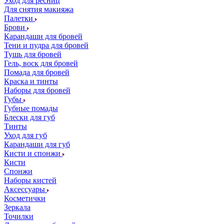
Уход для ресниц
Для снятия макияжа
Палетки
Брови
Карандаши для бровей
Тени и пудра для бровей
Тушь для бровей
Гель, воск для бровей
Помада для бровей
Краска и тинты
Наборы для бровей
Губы
Губные помады
Блески для губ
Тинты
Уход для губ
Карандаши для губ
Кисти и спонжи
Кисти
Спонжи
Наборы кистей
Аксессуары
Косметички
Зеркала
Точилки