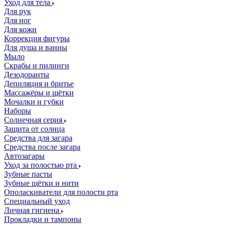
Уход для тела
Для рук
Для ног
Для кожи
Коррекция фигуры
Для душа и ванны
Мыло
Скрабы и пилинги
Дезодоранты
Депиляция и бритье
Массажёры и щётки
Мочалки и губки
Наборы
Солнечная серия
Защита от солнца
Средства для загара
Средства после загара
Автозагары
Уход за полостью рта
Зубные пасты
Зубные щётки и нити
Ополаскиватели для полости рта
Специальный уход
Личная гигиена
Прокладки и тампоны