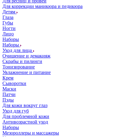
Для ресниц и бровей
Для коррекции маникюра и педикюра
Детям
Глаза
Губы
Ногти
Лицо
Наборы
Наборы
Уход для лица
Очищение и демакияж
Скрабы и пилинги
Тонизирование
Увлажнение и питание
Крем
Сыворотки
Маски
Патчи
Пэды
Для кожи вокруг глаз
Уход для губ
Для проблемной кожи
Антивозрастной уход
Наборы
Мезороллеры и массажеры