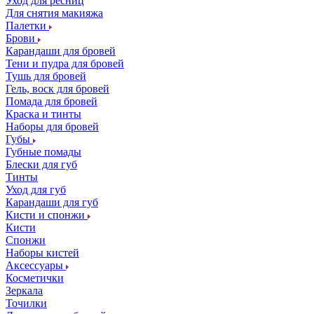
Уход для ресниц
Для снятия макияжа
Палетки
Брови
Карандаши для бровей
Тени и пудра для бровей
Тушь для бровей
Гель, воск для бровей
Помада для бровей
Краска и тинты
Наборы для бровей
Губы
Губные помады
Блески для губ
Тинты
Уход для губ
Карандаши для губ
Кисти и спонжи
Кисти
Спонжи
Наборы кистей
Аксессуары
Косметички
Зеркала
Точилки