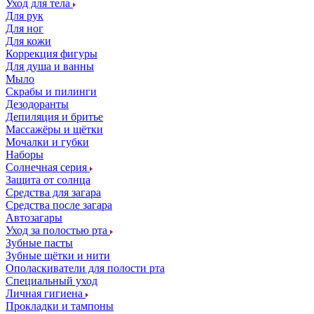
Уход для тела
Для рук
Для ног
Для кожи
Коррекция фигуры
Для душа и ванны
Мыло
Скрабы и пилинги
Дезодоранты
Депиляция и бритье
Массажёры и щётки
Мочалки и губки
Наборы
Солнечная серия
Защита от солнца
Средства для загара
Средства после загара
Автозагары
Уход за полостью рта
Зубные пасты
Зубные щётки и нити
Ополаскиватели для полости рта
Специальный уход
Личная гигиена
Прокладки и тампоны