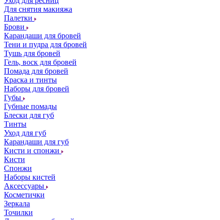
Уход для ресниц
Для снятия макияжа
Палетки
Брови
Карандаши для бровей
Тени и пудра для бровей
Тушь для бровей
Гель, воск для бровей
Помада для бровей
Краска и тинты
Наборы для бровей
Губы
Губные помады
Блески для губ
Тинты
Уход для губ
Карандаши для губ
Кисти и спонжи
Кисти
Спонжи
Наборы кистей
Аксессуары
Косметички
Зеркала
Точилки