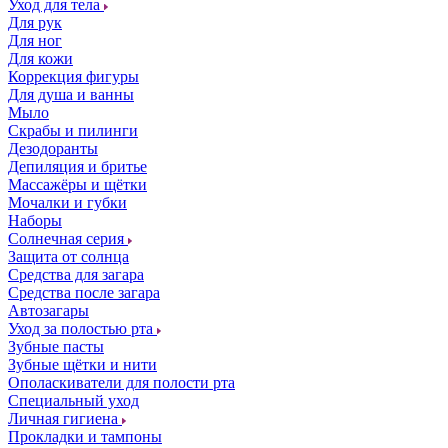
Уход для тела
Для рук
Для ног
Для кожи
Коррекция фигуры
Для душа и ванны
Мыло
Скрабы и пилинги
Дезодоранты
Депиляция и бритье
Массажёры и щётки
Мочалки и губки
Наборы
Солнечная серия
Защита от солнца
Средства для загара
Средства после загара
Автозагары
Уход за полостью рта
Зубные пасты
Зубные щётки и нити
Ополаскиватели для полости рта
Специальный уход
Личная гигиена
Прокладки и тампоны