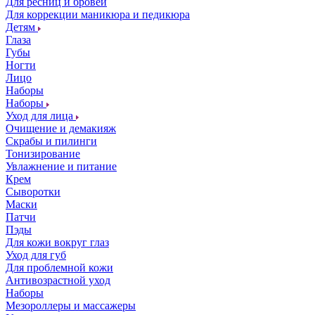
Для ресниц и бровей
Для коррекции маникюра и педикюра
Детям
Глаза
Губы
Ногти
Лицо
Наборы
Наборы
Уход для лица
Очищение и демакияж
Скрабы и пилинги
Тонизирование
Увлажнение и питание
Крем
Сыворотки
Маски
Патчи
Пэды
Для кожи вокруг глаз
Уход для губ
Для проблемной кожи
Антивозрастной уход
Наборы
Мезороллеры и массажеры