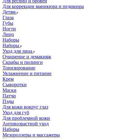
Для ресниц и бровей
Для коррекции маникюра и педикюра
Детям
Глаза
Губы
Ногти
Лицо
Наборы
Наборы
Уход для лица
Очищение и демакияж
Скрабы и пилинги
Тонизирование
Увлажнение и питание
Крем
Сыворотки
Маски
Патчи
Пэды
Для кожи вокруг глаз
Уход для губ
Для проблемной кожи
Антивозрастной уход
Наборы
Мезороллеры и массажеры