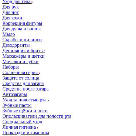
Уход для тела
Для рук
Для ног
Для кожи
Коррекция фигуры
Для душа и ванны
Мыло
Скрабы и пилинги
Дезодоранты
Депиляция и бритье
Массажёры и щётки
Мочалки и губки
Наборы
Солнечная серия
Защита от солнца
Средства для загара
Средства после загара
Автозагары
Уход за полостью рта
Зубные пасты
Зубные щётки и нити
Ополаскиватели для полости рта
Специальный уход
Личная гигиена
Прокладки и тампоны