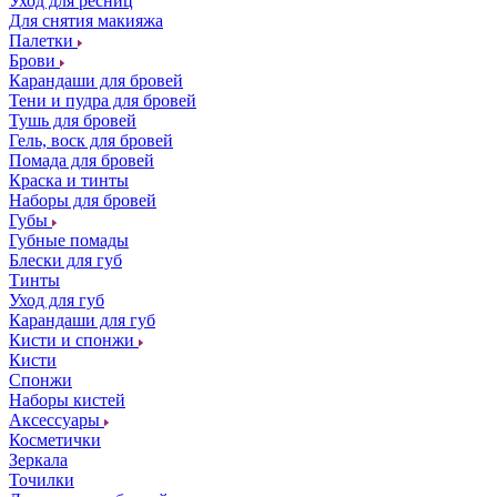
Уход для ресниц
Для снятия макияжа
Палетки
Брови
Карандаши для бровей
Тени и пудра для бровей
Тушь для бровей
Гель, воск для бровей
Помада для бровей
Краска и тинты
Наборы для бровей
Губы
Губные помады
Блески для губ
Тинты
Уход для губ
Карандаши для губ
Кисти и спонжи
Кисти
Спонжи
Наборы кистей
Аксессуары
Косметички
Зеркала
Точилки