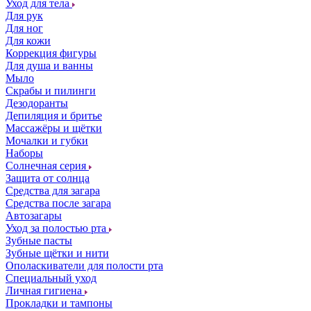
Уход для тела
Для рук
Для ног
Для кожи
Коррекция фигуры
Для душа и ванны
Мыло
Скрабы и пилинги
Дезодоранты
Депиляция и бритье
Массажёры и щётки
Мочалки и губки
Наборы
Солнечная серия
Защита от солнца
Средства для загара
Средства после загара
Автозагары
Уход за полостью рта
Зубные пасты
Зубные щётки и нити
Ополаскиватели для полости рта
Специальный уход
Личная гигиена
Прокладки и тампоны