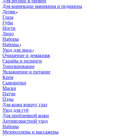
Для ресниц и бровей
Для коррекции маникюра и педикюра
Детям
Глаза
Губы
Ногти
Лицо
Наборы
Наборы
Уход для лица
Очищение и демакияж
Скрабы и пилинги
Тонизирование
Увлажнение и питание
Крем
Сыворотки
Маски
Патчи
Пэды
Для кожи вокруг глаз
Уход для губ
Для проблемной кожи
Антивозрастной уход
Наборы
Мезороллеры и массажеры