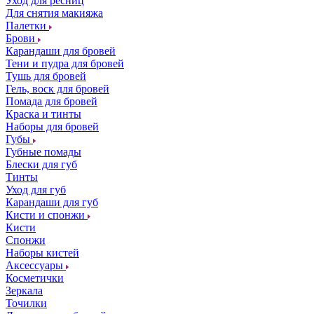
Уход для ресниц
Для снятия макияжа
Палетки
Брови
Карандаши для бровей
Тени и пудра для бровей
Тушь для бровей
Гель, воск для бровей
Помада для бровей
Краска и тинты
Наборы для бровей
Губы
Губные помады
Блески для губ
Тинты
Уход для губ
Карандаши для губ
Кисти и спонжи
Кисти
Спонжи
Наборы кистей
Аксессуары
Косметички
Зеркала
Точилки