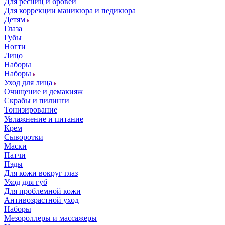
Для ресниц и бровей
Для коррекции маникюра и педикюра
Детям
Глаза
Губы
Ногти
Лицо
Наборы
Наборы
Уход для лица
Очищение и демакияж
Скрабы и пилинги
Тонизирование
Увлажнение и питание
Крем
Сыворотки
Маски
Патчи
Пэды
Для кожи вокруг глаз
Уход для губ
Для проблемной кожи
Антивозрастной уход
Наборы
Мезороллеры и массажеры