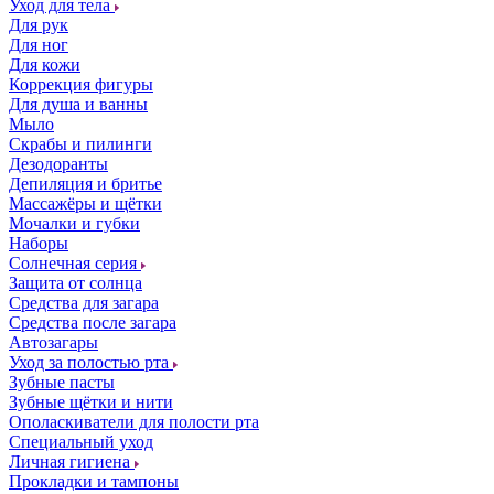
Уход для тела
Для рук
Для ног
Для кожи
Коррекция фигуры
Для душа и ванны
Мыло
Скрабы и пилинги
Дезодоранты
Депиляция и бритье
Массажёры и щётки
Мочалки и губки
Наборы
Солнечная серия
Защита от солнца
Средства для загара
Средства после загара
Автозагары
Уход за полостью рта
Зубные пасты
Зубные щётки и нити
Ополаскиватели для полости рта
Специальный уход
Личная гигиена
Прокладки и тампоны