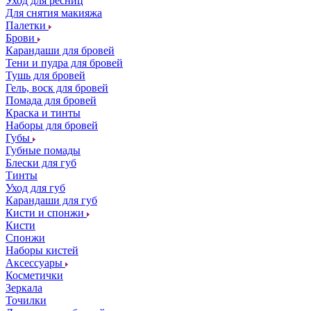
Уход для ресниц
Для снятия макияжа
Палетки
Брови
Карандаши для бровей
Тени и пудра для бровей
Тушь для бровей
Гель, воск для бровей
Помада для бровей
Краска и тинты
Наборы для бровей
Губы
Губные помады
Блески для губ
Тинты
Уход для губ
Карандаши для губ
Кисти и спонжи
Кисти
Спонжи
Наборы кистей
Аксессуары
Косметички
Зеркала
Точилки