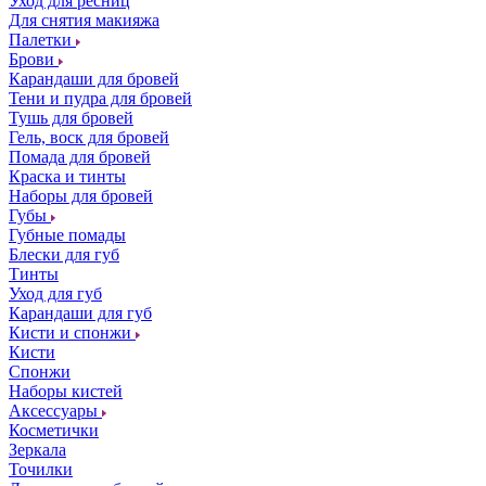
Уход для ресниц
Для снятия макияжа
Палетки
Брови
Карандаши для бровей
Тени и пудра для бровей
Тушь для бровей
Гель, воск для бровей
Помада для бровей
Краска и тинты
Наборы для бровей
Губы
Губные помады
Блески для губ
Тинты
Уход для губ
Карандаши для губ
Кисти и спонжи
Кисти
Спонжи
Наборы кистей
Аксессуары
Косметички
Зеркала
Точилки