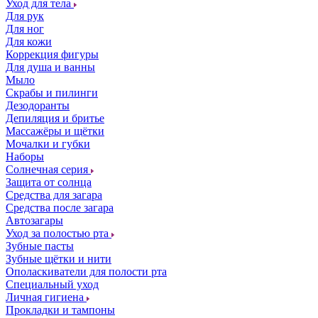
Уход для тела
Для рук
Для ног
Для кожи
Коррекция фигуры
Для душа и ванны
Мыло
Скрабы и пилинги
Дезодоранты
Депиляция и бритье
Массажёры и щётки
Мочалки и губки
Наборы
Солнечная серия
Защита от солнца
Средства для загара
Средства после загара
Автозагары
Уход за полостью рта
Зубные пасты
Зубные щётки и нити
Ополаскиватели для полости рта
Специальный уход
Личная гигиена
Прокладки и тампоны