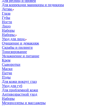
Для ресниц и бровей
Для коррекции маникюра и педикюра
Детям
Глаза
Губы
Ногти
Лицо
Наборы
Наборы
Уход для лица
Очищение и демакияж
Скрабы и пилинги
Тонизирование
Увлажнение и питание
Крем
Сыворотки
Маски
Патчи
Пэды
Для кожи вокруг глаз
Уход для губ
Для проблемной кожи
Антивозрастной уход
Наборы
Мезороллеры и массажеры