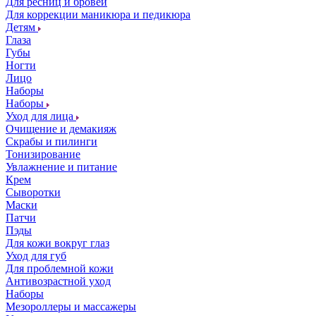
Для ресниц и бровей
Для коррекции маникюра и педикюра
Детям
Глаза
Губы
Ногти
Лицо
Наборы
Наборы
Уход для лица
Очищение и демакияж
Скрабы и пилинги
Тонизирование
Увлажнение и питание
Крем
Сыворотки
Маски
Патчи
Пэды
Для кожи вокруг глаз
Уход для губ
Для проблемной кожи
Антивозрастной уход
Наборы
Мезороллеры и массажеры