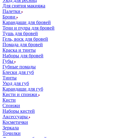
Уход для ресниц
Для снятия макияжа
Палетки
Брови
Карандаши для бровей
Тени и пудра для бровей
Тушь для бровей
Гель, воск для бровей
Помада для бровей
Краска и тинты
Наборы для бровей
Губы
Губные помады
Блески для губ
Тинты
Уход для губ
Карандаши для губ
Кисти и спонжи
Кисти
Спонжи
Наборы кистей
Аксессуары
Косметички
Зеркала
Точилки