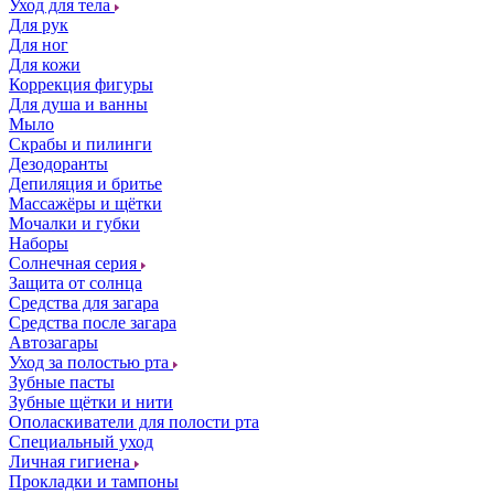
Уход для тела
Для рук
Для ног
Для кожи
Коррекция фигуры
Для душа и ванны
Мыло
Скрабы и пилинги
Дезодоранты
Депиляция и бритье
Массажёры и щётки
Мочалки и губки
Наборы
Солнечная серия
Защита от солнца
Средства для загара
Средства после загара
Автозагары
Уход за полостью рта
Зубные пасты
Зубные щётки и нити
Ополаскиватели для полости рта
Специальный уход
Личная гигиена
Прокладки и тампоны