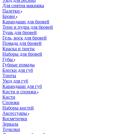
Уход для ресниц
Для снятия макияжа
Палетки
Брови
Карандаши для бровей
Тени и пудра для бровей
Тушь для бровей
Гель, воск для бровей
Помада для бровей
Краска и тинты
Наборы для бровей
Губы
Губные помады
Блески для губ
Тинты
Уход для губ
Карандаши для губ
Кисти и спонжи
Кисти
Спонжи
Наборы кистей
Аксессуары
Косметички
Зеркала
Точилки