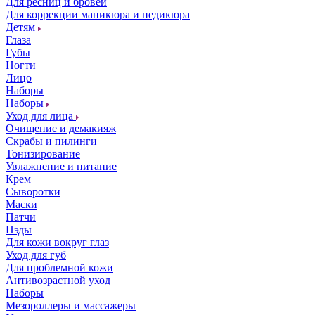
Для ресниц и бровей
Для коррекции маникюра и педикюра
Детям
Глаза
Губы
Ногти
Лицо
Наборы
Наборы
Уход для лица
Очищение и демакияж
Скрабы и пилинги
Тонизирование
Увлажнение и питание
Крем
Сыворотки
Маски
Патчи
Пэды
Для кожи вокруг глаз
Уход для губ
Для проблемной кожи
Антивозрастной уход
Наборы
Мезороллеры и массажеры