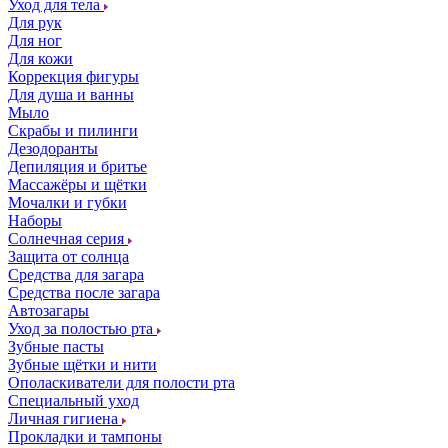
Уход для тела
Для рук
Для ног
Для кожи
Коррекция фигуры
Для душа и ванны
Мыло
Скрабы и пилинги
Дезодоранты
Депиляция и бритье
Массажёры и щётки
Мочалки и губки
Наборы
Солнечная серия
Защита от солнца
Средства для загара
Средства после загара
Автозагары
Уход за полостью рта
Зубные пасты
Зубные щётки и нити
Ополаскиватели для полости рта
Специальный уход
Личная гигиена
Прокладки и тампоны